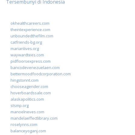
Tersembunyi di Indonesia
okhealthcareers.com
theintexperience.com
unboundedthefilm.com
catfriends-bg.org
marianlives.org
waywardtees.com
pidfloorsexpress.com
bancodevenezuelaen.com
bettermoodfoodcorporation.com
hingstonnt.com
chooseagender.com
hoverboardssale.com
alaskapolitics.com
stsmp.org
manoelneves.com
mandelaeffectlibrary.com
roselynns.com
balanceyoganj.com