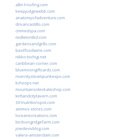
allin1roofing.com
keepjudgewebb.com
anatomyofadventure.com
drivancastillo.com
cmmedspa.com
midletontkd.com
gardensandgrills.com
basilfoodwine.com
nikko-tochigi.net
caribbean-corner.com
bluemoongiftcards.com
rivercitysteampunkexpo.com
kchoops.net
mountainsideskateshop.com
kirtlandcitytavern.com
301nutritionspot.com
ammos-stores.com
loceanecreations.com
birdsongridgefarm.com
joiedevivblog.com
valera-amsterdam.com