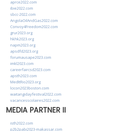
aprce2022.com
ibie2022.com
sbcc-2022.com
AngolaOilAndGas2022.com
Convoy4Freedom2022.com
grur2023.org
hkhk2023.org
napm2023.org
apsdfd2023.org
forumausape2023.com
imkl2023.com
careerfaircsd2023.com
apsth2023.com
MedItRio2023.org
lcicon2023boston.com
waitangidayfestival2022.com
vacancesscolaires2022.com
MEDIA PARTNER II
isth2022.com
p2b2pabi2023-makassar.com