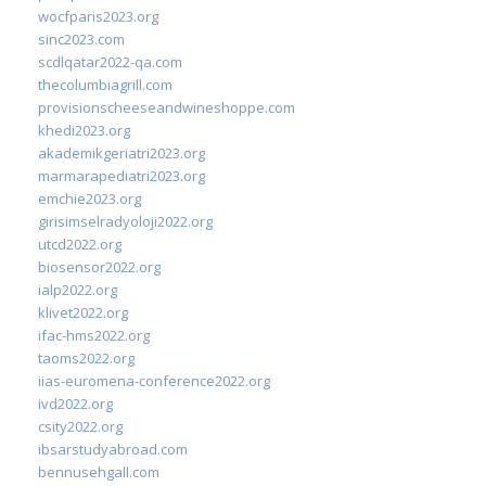
wocfparis2023.org
sinc2023.com
scdlqatar2022-qa.com
thecolumbiagrill.com
provisionscheeseandwineshoppe.com
khedi2023.org
akademikgeriatri2023.org
marmarapediatri2023.org
emchie2023.org
girisimselradyoloji2022.org
utcd2022.org
biosensor2022.org
ialp2022.org
klivet2022.org
ifac-hms2022.org
taoms2022.org
iias-euromena-conference2022.org
ivd2022.org
csity2022.org
ibsarstudyabroad.com
bennusehgall.com