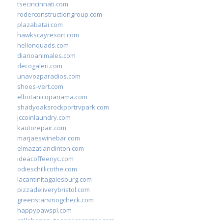
tsecincinnati.com
roderconstructiongroup.com
plazabatai.com
hawkscayresort.com
hellonquads.com
diarioanimales.com
decogaleri.com
unavozparadios.com
shoes-vert.com
elbotanicopanama.com
shadyoaksrockportrvpark.com
jccoinlaundry.com
kautorepair.com
marjaeswinebar.com
elmazatlanclinton.com
ideacoffeenyc.com
odieschillicothe.com
lacantinitagalesburg.com
pizzadeliverybristol.com
greenstarsmogcheck.com
happypawspl.com