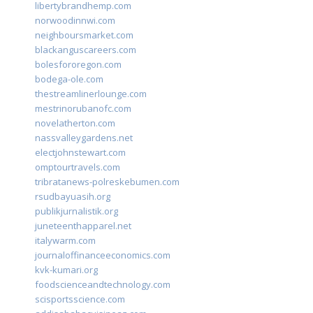
libertybrandhemp.com
norwoodinnwi.com
neighboursmarket.com
blackanguscareers.com
bolesfororegon.com
bodega-ole.com
thestreamlinerlounge.com
mestrinorubanofc.com
novelatherton.com
nassvalleygardens.net
electjohnstewart.com
omptourtravels.com
tribratanews-polreskebumen.com
rsudbayuasih.org
publikjurnalistik.org
juneteenthapparel.net
italywarm.com
journaloffinanceeconomics.com
kvk-kumari.org
foodscienceandtechnology.com
scisportsscience.com