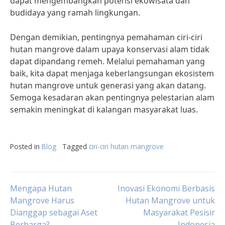
dapat mengembangkan potensi ekowisata dan
budidaya yang ramah lingkungan.
Dengan demikian, pentingnya pemahaman ciri-ciri
hutan mangrove dalam upaya konservasi alam tidak
dapat dipandang remeh. Melalui pemahaman yang
baik, kita dapat menjaga keberlangsungan ekosistem
hutan mangrove untuk generasi yang akan datang.
Semoga kesadaran akan pentingnya pelestarian alam
semakin meningkat di kalangan masyarakat luas.
Posted in
Blog
Tagged
ciri-ciri hutan mangrove
Post
Mengapa Hutan
Inovasi Ekonomi Berbasis
Mangrove Harus
Hutan Mangrove untuk
Dianggap sebagai Aset
Masyarakat Pesisir
navigation
Berharga?
Indonesia