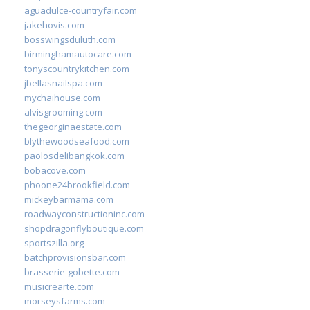
aguadulce-countryfair.com
jakehovis.com
bosswingsduluth.com
birminghamautocare.com
tonyscountrykitchen.com
jbellasnailspa.com
mychaihouse.com
alvisgrooming.com
thegeorginaestate.com
blythewoodseafood.com
paolosdelibangkok.com
bobacove.com
phoone24brookfield.com
mickeybarmama.com
roadwayconstructioninc.com
shopdragonflyboutique.com
sportszilla.org
batchprovisionsbar.com
brasserie-gobette.com
musicrearte.com
morseysfarms.com