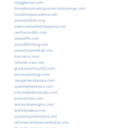
topgglasses.com
broadmoornailsspacoloradosprings.com
missblackpasadena.com
anneskitchen.org
valenciamarketytaqueria.com
reefrecordsllc.com
alawaffle.com
aryouthfishing.com
united-basketball.com
tios-tacos.com
cafecito-satx.com
graduacionviu2023.com
pecanjackstogo.com
zengardendayspa.com
sparklejewelryinc.com
ironcladtattoostudio.com
bruinshome.com
annascleaningsvc.com
wolfcitytattoo.com
oysterbayturkeytrot.com
lafronterarestauranteybar.com