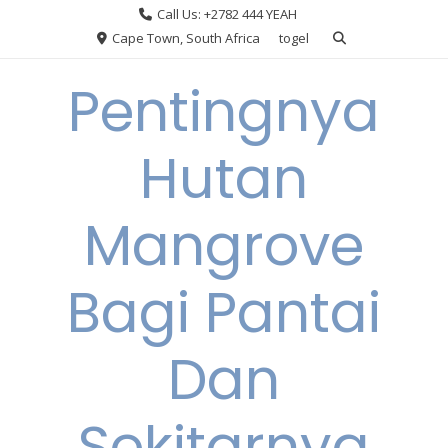
Skip
Call Us: +2782 444 YEAH
to
Cape Town, South Africa
togel
content
Pentingnya
Hutan
Mangrove
Bagi Pantai
Dan
Sekitarnya