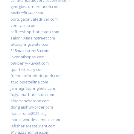
callahansautoservicecenter.com
georgiascornermarket.com
perfectfit24-7.com
portugalprivatedriver.com
von-racer.com
coffeeshopcharleston.com
salon104mainstreet.com
alkaspringswater.com
318mainstreet8h.com
lovenailsspari.com
oakberry-kuwait.com
quartzliterary.com
friendsofbroderickpark.com
studiopiattellina.com
jannagrillspringfield.com
fujiyamacharleston.com
elpatronchardon.com
donglaishun-order.com
fiamc-rome2022.org
mariceworldessentials.com
lafisheriarestaurant.com
915jazzandmore.com