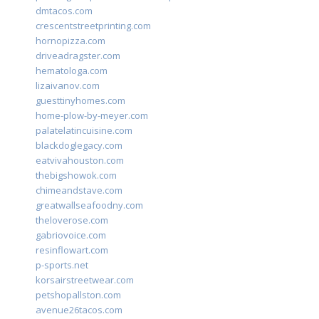
dmtacos.com
crescentstreetprinting.com
hornopizza.com
driveadragster.com
hematologa.com
lizaivanov.com
guesttinyhomes.com
home-plow-by-meyer.com
palatelatincuisine.com
blackdoglegacy.com
eatvivahouston.com
thebigshowok.com
chimeandstave.com
greatwallseafoodny.com
theloverose.com
gabriovoice.com
resinflowart.com
p-sports.net
korsairstreetwear.com
petshopallston.com
avenue26tacos.com