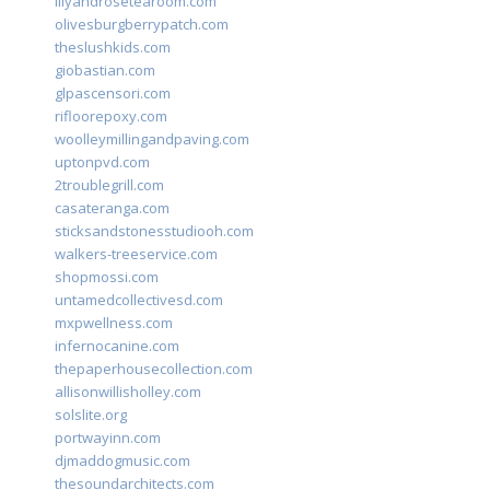
lilyandrosetearoom.com
olivesburgberrypatch.com
theslushkids.com
giobastian.com
glpascensori.com
rifloorepoxy.com
woolleymillingandpaving.com
uptonpvd.com
2troublegrill.com
casateranga.com
sticksandstonesstudiooh.com
walkers-treeservice.com
shopmossi.com
untamedcollectivesd.com
mxpwellness.com
infernocanine.com
thepaperhousecollection.com
allisonwillisholley.com
solslite.org
portwayinn.com
djmaddogmusic.com
thesoundarchitects.com