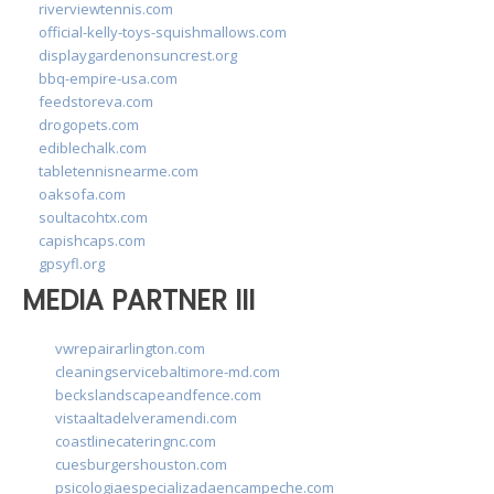
riverviewtennis.com
official-kelly-toys-squishmallows.com
displaygardenonsuncrest.org
bbq-empire-usa.com
feedstoreva.com
drogopets.com
ediblechalk.com
tabletennisnearme.com
oaksofa.com
soultacohtx.com
capishcaps.com
gpsyfl.org
MEDIA PARTNER III
vwrepairarlington.com
cleaningservicebaltimore-md.com
beckslandscapeandfence.com
vistaaltadelveramendi.com
coastlinecateringnc.com
cuesburgershouston.com
psicologiaespecializadaencampeche.com