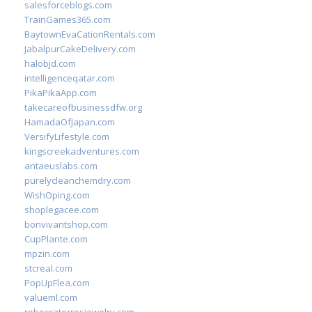
salesforceblogs.com
TrainGames365.com
BaytownEvaCationRentals.com
JabalpurCakeDelivery.com
halobjd.com
intelligenceqatar.com
PikaPikaApp.com
takecareofbusinessdfw.org
HamadaOfJapan.com
VersifyLifestyle.com
kingscreekadventures.com
antaeuslabs.com
purelycleanchemdry.com
WishOping.com
shoplegacee.com
bonvivantshop.com
CupPlante.com
mpzin.com
stcreal.com
PopUpFlea.com
valueml.com