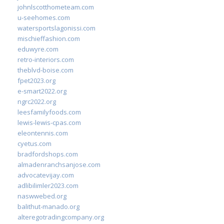
johnlscotthometeam.com
u-seehomes.com
watersportslagonissi.com
mischieffashion.com
eduwyre.com
retro-interiors.com
theblvd-boise.com
fpet2023.org
e-smart2022.org
ngrc2022.org
leesfamilyfoods.com
lewis-lewis-cpas.com
eleontennis.com
cyetus.com
bradfordshops.com
almadenranchsanjose.com
advocatevijay.com
adlibilimler2023.com
naswwebed.org
balithut-manado.org
alteregotradingcompany.org