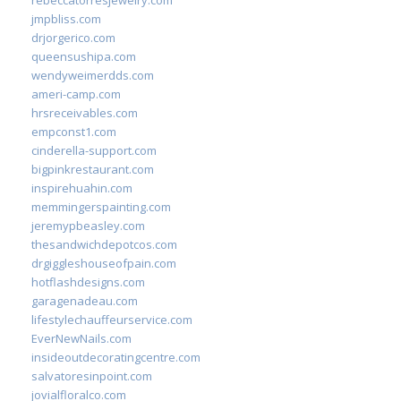
rebeccatorresjewelry.com
jmpbliss.com
drjorgerico.com
queensushipa.com
wendyweimerdds.com
ameri-camp.com
hrsreceivables.com
empconst1.com
cinderella-support.com
bigpinkrestaurant.com
inspirehuahin.com
memmingerspainting.com
jeremypbeasley.com
thesandwichdepotcos.com
drgiggleshouseofpain.com
hotflashdesigns.com
garagenadeau.com
lifestylechauffeurservice.com
EverNewNails.com
insideoutdecoratingcentre.com
salvatoresinpoint.com
jovialfloralco.com