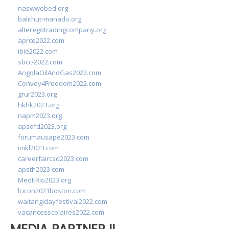
naswwebed.org
balithut-manado.org
alteregotradingcompany.org
aprce2022.com
ibie2022.com
sbcc-2022.com
AngolaOilAndGas2022.com
Convoy4Freedom2022.com
grur2023.org
hkhk2023.org
napm2023.org
apsdfd2023.org
forumausape2023.com
imkl2023.com
careerfaircsd2023.com
apsth2023.com
MedItRio2023.org
lcicon2023boston.com
waitangidayfestival2022.com
vacancesscolaires2022.com