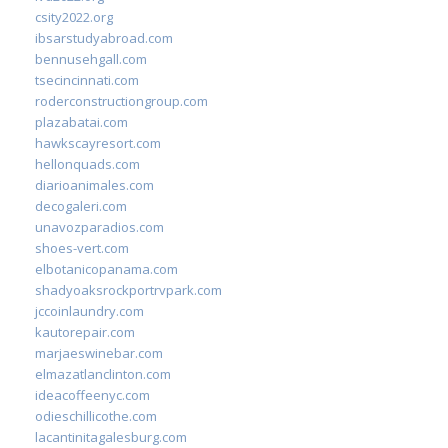
csity2022.org
ibsarstudyabroad.com
bennusehgall.com
tsecincinnati.com
roderconstructiongroup.com
plazabatai.com
hawkscayresort.com
hellonquads.com
diarioanimales.com
decogaleri.com
unavozparadios.com
shoes-vert.com
elbotanicopanama.com
shadyoaksrockportrvpark.com
jccoinlaundry.com
kautorepair.com
marjaeswinebar.com
elmazatlanclinton.com
ideacoffeenyc.com
odieschillicothe.com
lacantinitagalesburg.com