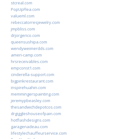
stcreal.com
PopUpFlea.com
valueml.com
rebeccatorresjewelry.com
jmpbliss.com
drjorgerico.com
queensushipa.com
wendyweimerdds.com
ameri-camp.com
hrsreceivables.com
empconst1.com
cinderella-support.com
bigpinkrestaurant.com
inspirehuahin.com
memmingerspainting.com
jeremypbeasley.com
thesandwichdepotcos.com
drgiggleshouseofpain.com
hotflashdesigns.com
garagenadeau.com
lifestylechauffeurservice.com