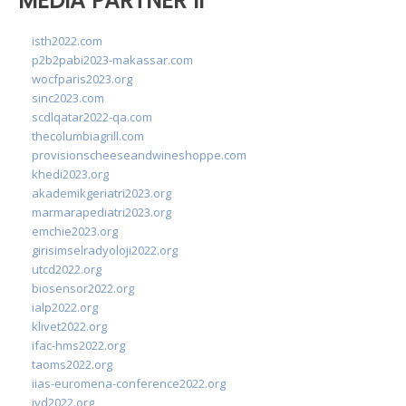
MEDIA PARTNER II
isth2022.com
p2b2pabi2023-makassar.com
wocfparis2023.org
sinc2023.com
scdlqatar2022-qa.com
thecolumbiagrill.com
provisionscheeseandwineshoppe.com
khedi2023.org
akademikgeriatri2023.org
marmarapediatri2023.org
emchie2023.org
girisimselradyoloji2022.org
utcd2022.org
biosensor2022.org
ialp2022.org
klivet2022.org
ifac-hms2022.org
taoms2022.org
iias-euromena-conference2022.org
ivd2022.org