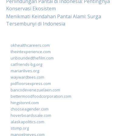
Perlindungan Pantai di Indonesia: Pentingnya
Konservasi Ekosistem
Menikmati Keindahan Pantai Alami: Surga
Tersembunyi di Indonesia
okhealthcareers.com
theintexperience.com
unboundedthefilm.com
catfriends-bg.org
marianlives.org
waywardtees.com
pidfloorsexpress.com
bancodevenezuelaen.com
bettermoodfoodcorporation.com
hingstonnt.com
chooseagender.com
hoverboardssale.com
alaskapolitics.com
stsmp.org
manoelneves.com