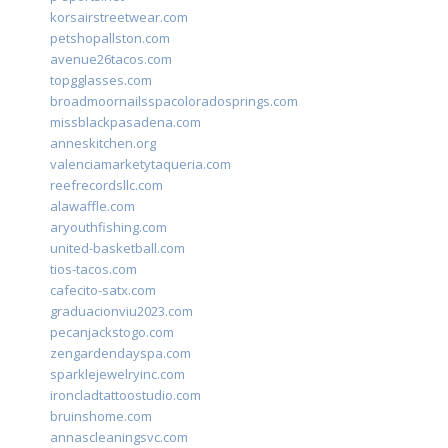
korsairstreetwear.com
petshopallston.com
avenue26tacos.com
topgglasses.com
broadmoornailsspacoloradosprings.com
missblackpasadena.com
anneskitchen.org
valenciamarketytaqueria.com
reefrecordsllc.com
alawaffle.com
aryouthfishing.com
united-basketball.com
tios-tacos.com
cafecito-satx.com
graduacionviu2023.com
pecanjackstogo.com
zengardendayspa.com
sparklejewelryinc.com
ironcladtattoostudio.com
bruinshome.com
annascleaningsvc.com