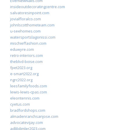
EverNewNails.com
insideoutdecoratingcentre.com
salvatoresinpoint.com
jovialfloralco.com
johnlscotthometeam.com
u-seehomes.com
watersportslagonissi.com
mischieffashion.com
eduwyre.com
retro-interiors.com
theblvd-boise.com
fpet2023.org
e-smart2022.org
ngrc2022.org
leesfamilyfoods.com
lewis-lewis-cpas.com
eleontennis.com
cyetus.com
bradfordshops.com
almadenranchsanjose.com
advocatevijay.com
adlibilimler2023.com