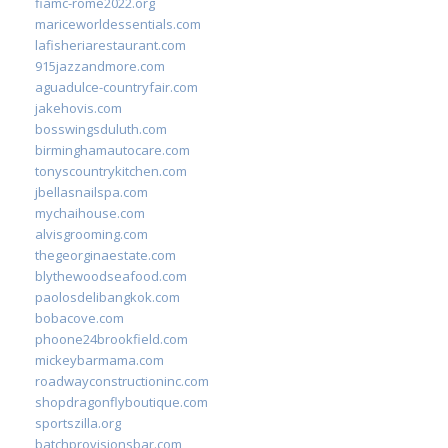
fiamc-rome2022.org
mariceworldessentials.com
lafisheriarestaurant.com
915jazzandmore.com
aguadulce-countryfair.com
jakehovis.com
bosswingsduluth.com
birminghamautocare.com
tonyscountrykitchen.com
jbellasnailspa.com
mychaihouse.com
alvisgrooming.com
thegeorginaestate.com
blythewoodseafood.com
paolosdelibangkok.com
bobacove.com
phoone24brookfield.com
mickeybarmama.com
roadwayconstructioninc.com
shopdragonflyboutique.com
sportszilla.org
batchprovisionsbar.com