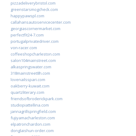
pizzadeliverybristol.com
greenstarsmogcheck.com
happypawspl.com
callahansautoservicecenter.com
georgiascornermarket.com
perfectfit24-7.com
portugalprivatedriver.com
von-racer.com
coffeeshopcharleston.com
salon104mainstreet.com
alkaspringswater.com
318mainstreet8h.com
lovenailsspari.com
oakberry-kuwait.com
quartzliterary.com
friendsofbroderickpark.com
studiopiattellina.com
jannagrillspringfield.com
fujiyamacharleston.com
elpatronchardon.com
donglaishun-order.com