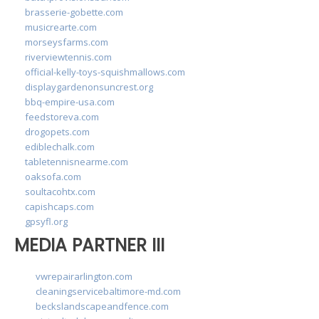
brasserie-gobette.com
musicrearte.com
morseysfarms.com
riverviewtennis.com
official-kelly-toys-squishmallows.com
displaygardenonsuncrest.org
bbq-empire-usa.com
feedstoreva.com
drogopets.com
ediblechalk.com
tabletennisnearme.com
oaksofa.com
soultacohtx.com
capishcaps.com
gpsyfl.org
MEDIA PARTNER III
vwrepairarlington.com
cleaningservicebaltimore-md.com
beckslandscapeandfence.com