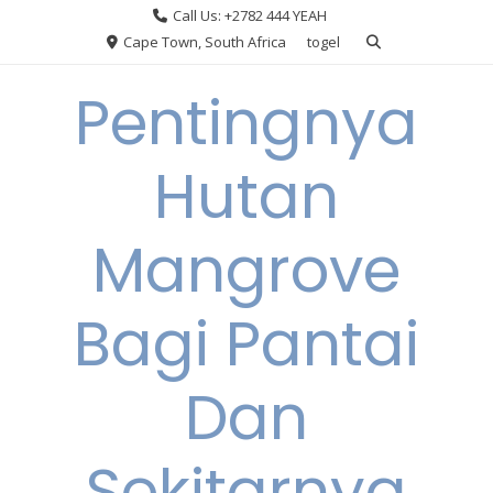
Skip
Call Us: +2782 444 YEAH
to
Cape Town, South Africa
togel
content
Pentingnya
Hutan
Mangrove
Bagi Pantai
Dan
Sekitarnya