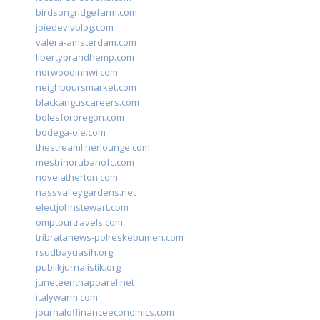
birdsongridgefarm.com
joiedevivblog.com
valera-amsterdam.com
libertybrandhemp.com
norwoodinnwi.com
neighboursmarket.com
blackanguscareers.com
bolesfororegon.com
bodega-ole.com
thestreamlinerlounge.com
mestrinorubanofc.com
novelatherton.com
nassvalleygardens.net
electjohnstewart.com
omptourtravels.com
tribratanews-polreskebumen.com
rsudbayuasih.org
publikjurnalistik.org
juneteenthapparel.net
italywarm.com
journaloffinanceeconomics.com