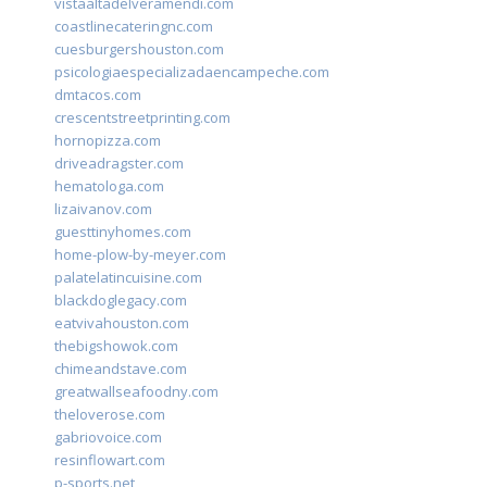
vistaaltadelveramendi.com
coastlinecateringnc.com
cuesburgershouston.com
psicologiaespecializadaencampeche.com
dmtacos.com
crescentstreetprinting.com
hornopizza.com
driveadragster.com
hematologa.com
lizaivanov.com
guesttinyhomes.com
home-plow-by-meyer.com
palatelatincuisine.com
blackdoglegacy.com
eatvivahouston.com
thebigshowok.com
chimeandstave.com
greatwallseafoodny.com
theloverose.com
gabriovoice.com
resinflowart.com
p-sports.net