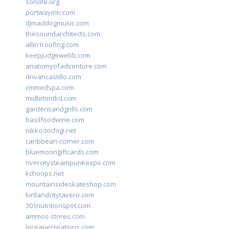
solslite.org
portwayinn.com
djmaddogmusic.com
thesoundarchitects.com
allin1roofing.com
keepjudgewebb.com
anatomyofadventure.com
drivancastillo.com
cmmedspa.com
midletontkd.com
gardensandgrills.com
basilfoodwine.com
nikko-tochigi.net
caribbean-corner.com
bluemoongiftcards.com
rivercitysteampunkexpo.com
kchoops.net
mountainsideskateshop.com
kirtlandcitytavern.com
301nutritionspot.com
ammos-stores.com
loceanecreations.com