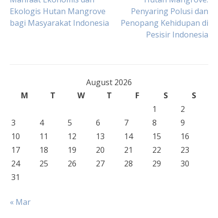
Post
Ekologis Hutan Mangrove
Penyaring Polusi dan
bagi Masyarakat Indonesia
Penopang Kehidupan di
navigation
Pesisir Indonesia
August 2026
M
T
W
T
F
S
S
1
2
3
4
5
6
7
8
9
10
11
12
13
14
15
16
17
18
19
20
21
22
23
24
25
26
27
28
29
30
31
« Mar