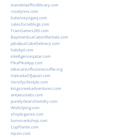
mandelaeffectlibrary.com
roselynns.com
balanceyoganj.com
salesforceblogs.com
TrainGames365.com
BaytownEvaCationRentals.com
JabalpurCakeDelivery.com
halobjd.com
intelligenceqatar.com
PikaPikaApp.com
takecareofbusinessdfw.org
HamadaOfJapan.com
VersifyLifestyle.com
kingscreekadventures.com
antaeuslabs.com
purelycleanchemdry.com
WishOping.com
shoplegacee.com
bonvivantshop.com
CupPlante.com
mpzin.com