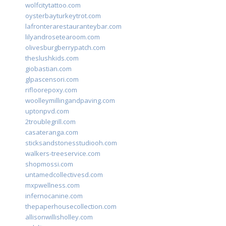
wolfcitytattoo.com
oysterbayturkeytrot.com
lafronterarestauranteybar.com
lilyandrosetearoom.com
olivesburgberrypatch.com
theslushkids.com
giobastian.com
glpascensori.com
rifloorepoxy.com
woolleymillingandpaving.com
uptonpvd.com
2troublegrill.com
casateranga.com
sticksandstonesstudiooh.com
walkers-treeservice.com
shopmossi.com
untamedcollectivesd.com
mxpwellness.com
infernocanine.com
thepaperhousecollection.com
allisonwillisholley.com