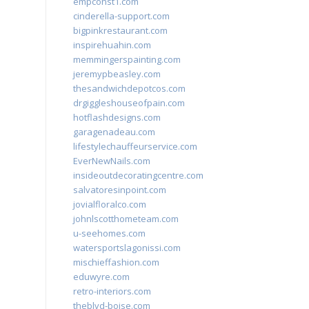
empconst1.com
cinderella-support.com
bigpinkrestaurant.com
inspirehuahin.com
memmingerspainting.com
jeremypbeasley.com
thesandwichdepotcos.com
drgiggleshouseofpain.com
hotflashdesigns.com
garagenadeau.com
lifestylechauffeurservice.com
EverNewNails.com
insideoutdecoratingcentre.com
salvatoresinpoint.com
jovialfloralco.com
johnlscotthometeam.com
u-seehomes.com
watersportslagonissi.com
mischieffashion.com
eduwyre.com
retro-interiors.com
theblvd-boise.com