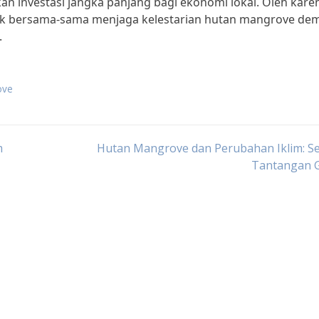
an investasi jangka panjang bagi ekonomi lokal. Oleh karen
uk bersama-sama menjaga kelestarian hutan mangrove dem
.
ove
m
Hutan Mangrove dan Perubahan Iklim: S
Tantangan G