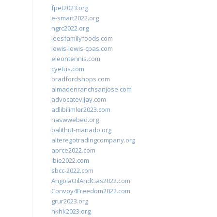
fpet2023.org
e-smart2022.org
ngrc2022.org
leesfamilyfoods.com
lewis-lewis-cpas.com
eleontennis.com
cyetus.com
bradfordshops.com
almadenranchsanjose.com
advocatevijay.com
adlibilimler2023.com
naswwebed.org
balithut-manado.org
alteregotradingcompany.org
aprce2022.com
ibie2022.com
sbcc-2022.com
AngolaOilAndGas2022.com
Convoy4Freedom2022.com
grur2023.org
hkhk2023.org