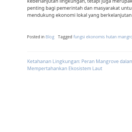
keberlanjutan lingkungan, tetapi juga merupak
penting bagi pemerintah dan masyarakat unt
mendukung ekonomi lokal yang berkelanjutan
Posted in
Blog
Tagged
fungsi ekonomis hutan mangr
Post
Ketahanan Lingkungan: Peran Mangrove dala
Mempertahankan Ekosistem Laut
navigation