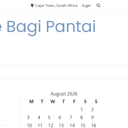
Cape Town, South Africa
togel
 Bagi Pantai
August 2026
M
T
W
T
F
S
S
1
2
3
4
5
6
7
8
9
10
11
12
13
14
15
16