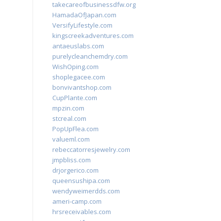
takecareofbusinessdfw.org
HamadaOfJapan.com
VersifyLifestyle.com
kingscreekadventures.com
antaeuslabs.com
purelycleanchemdry.com
WishOping.com
shoplegacee.com
bonvivantshop.com
CupPlante.com
mpzin.com
stcreal.com
PopUpFlea.com
valueml.com
rebeccatorresjewelry.com
jmpbliss.com
drjorgerico.com
queensushipa.com
wendyweimerdds.com
ameri-camp.com
hrsreceivables.com