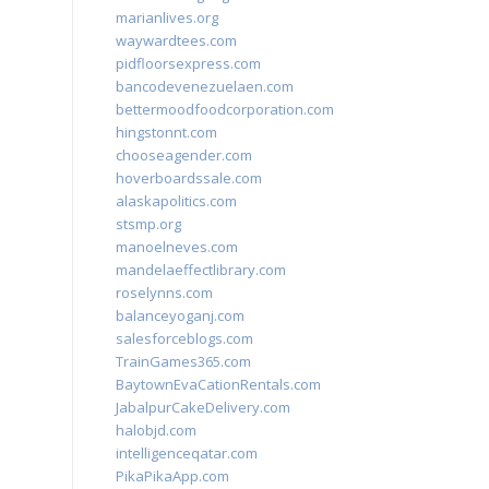
marianlives.org
waywardtees.com
pidfloorsexpress.com
bancodevenezuelaen.com
bettermoodfoodcorporation.com
hingstonnt.com
chooseagender.com
hoverboardssale.com
alaskapolitics.com
stsmp.org
manoelneves.com
mandelaeffectlibrary.com
roselynns.com
balanceyoganj.com
salesforceblogs.com
TrainGames365.com
BaytownEvaCationRentals.com
JabalpurCakeDelivery.com
halobjd.com
intelligenceqatar.com
PikaPikaApp.com