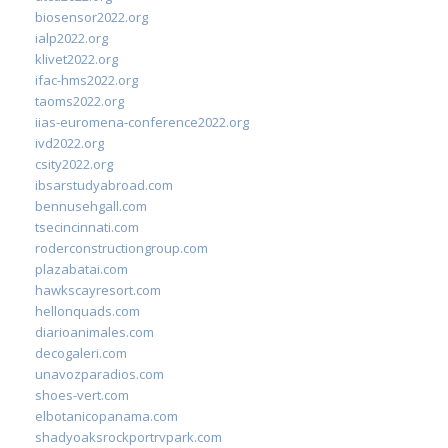
biosensor2022.org
ialp2022.org
klivet2022.org
ifac-hms2022.org
taoms2022.org
iias-euromena-conference2022.org
ivd2022.org
csity2022.org
ibsarstudyabroad.com
bennusehgall.com
tsecincinnati.com
roderconstructiongroup.com
plazabatai.com
hawkscayresort.com
hellonquads.com
diarioanimales.com
decogaleri.com
unavozparadios.com
shoes-vert.com
elbotanicopanama.com
shadyoaksrockportrvpark.com