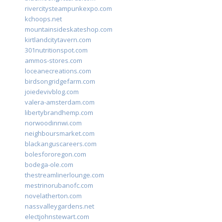
rivercitysteampunkexpo.com
kchoops.net
mountainsideskateshop.com
kirtlandcitytavern.com
301nutritionspot.com
ammos-stores.com
loceanecreations.com
birdsongridgefarm.com
joiedevivblog.com
valera-amsterdam.com
libertybrandhemp.com
norwoodinnwi.com
neighboursmarket.com
blackanguscareers.com
bolesfororegon.com
bodega-ole.com
thestreamlinerlounge.com
mestrinorubanofc.com
novelatherton.com
nassvalleygardens.net
electjohnstewart.com