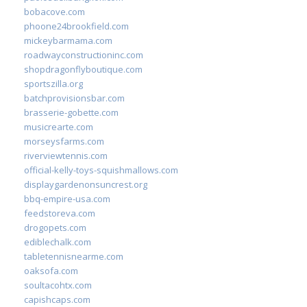
bobacove.com
phoone24brookfield.com
mickeybarmama.com
roadwayconstructioninc.com
shopdragonflyboutique.com
sportszilla.org
batchprovisionsbar.com
brasserie-gobette.com
musicrearte.com
morseysfarms.com
riverviewtennis.com
official-kelly-toys-squishmallows.com
displaygardenonsuncrest.org
bbq-empire-usa.com
feedstoreva.com
drogopets.com
ediblechalk.com
tabletennisnearme.com
oaksofa.com
soultacohtx.com
capishcaps.com