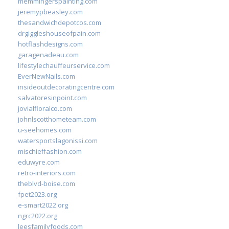
memmingerspainting.com
jeremypbeasley.com
thesandwichdepotcos.com
drgiggleshouseofpain.com
hotflashdesigns.com
garagenadeau.com
lifestylechauffeurservice.com
EverNewNails.com
insideoutdecoratingcentre.com
salvatoresinpoint.com
jovialfloralco.com
johnlscotthometeam.com
u-seehomes.com
watersportslagonissi.com
mischieffashion.com
eduwyre.com
retro-interiors.com
theblvd-boise.com
fpet2023.org
e-smart2022.org
ngrc2022.org
leesfamilyfoods.com