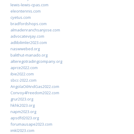
lewis-lewis-cpas.com
eleontennis.com
cyetus.com
bradfordshops.com
almadenranchsanjose.com
advocatevijay.com
adlibilimler2023.com
naswwebed.org
balithut-manado.org
alteregotradingcompany.org
aprce2022.com
ibie2022.com
sbcc-2022.com
AngolaOilAndGas2022.com
Convoy4Freedom2022.com
grur2023.org
hkhk2023.org
napm2023.org
apsdfd2023.org
forumausape2023.com
imkl2023.com