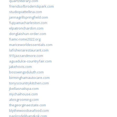
quartzliterary.com
friendsofbroderickpark.com
studiopiattellina.com
jannagrillspringfield.com
fujiyamacharleston.com
elpatronchardon.com
donglaishun-order.com
fiamc-rome2022.org
mariceworldessentials.com
lafisheriarestaurant.com
915jazzandmore.com
aguadulce-countryfair.com
jakehovis.com
bosswingsduluth.com
birminghamautocare.com
tonyscountrykitchen.com
jbellasnailspa.com
mychaihouse.com
alvisgrooming.com
thegeorginaestate.com
blythewoodseafood.com
paolosdelibangkok.com