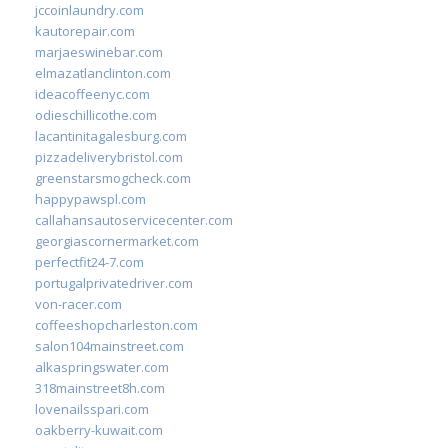
jccoinlaundry.com
kautorepair.com
marjaeswinebar.com
elmazatlanclinton.com
ideacoffeenyc.com
odieschillicothe.com
lacantinitagalesburg.com
pizzadeliverybristol.com
greenstarsmogcheck.com
happypawspl.com
callahansautoservicecenter.com
georgiascornermarket.com
perfectfit24-7.com
portugalprivatedriver.com
von-racer.com
coffeeshopcharleston.com
salon104mainstreet.com
alkaspringswater.com
318mainstreet8h.com
lovenailsspari.com
oakberry-kuwait.com