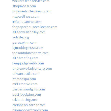
walkers-treeservice.com
shopmossi.com
untamedcollectivesd.com
mxpwellness.com
infernocanine.com
thepaperhousecollection.com
allisonwillisholley.com
solslite.org
portwayinn.com
djmaddogmusic.com
thesoundarchitects.com
allin1roofing.com
keepjudgewebb.com
anatomyofadventure.com
drivancastillo.com
cmmedspa.com
midletontkd.com
gardensandgrills.com
basilfoodwine.com
nikko-tochigi.net
caribbean-corner.com
bluemoongiftcards.com