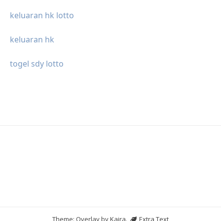
keluaran hk lotto
keluaran hk
togel sdy lotto
Theme: Overlay by
Kaira
.
Extra Text