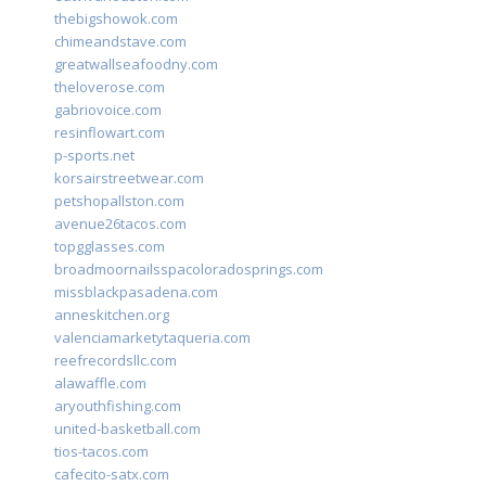
thebigshowok.com
chimeandstave.com
greatwallseafoodny.com
theloverose.com
gabriovoice.com
resinflowart.com
p-sports.net
korsairstreetwear.com
petshopallston.com
avenue26tacos.com
topgglasses.com
broadmoornailsspacoloradosprings.com
missblackpasadena.com
anneskitchen.org
valenciamarketytaqueria.com
reefrecordsllc.com
alawaffle.com
aryouthfishing.com
united-basketball.com
tios-tacos.com
cafecito-satx.com