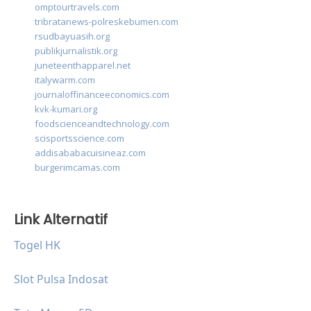
omptourtravels.com
tribratanews-polreskebumen.com
rsudbayuasih.org
publikjurnalistik.org
juneteenthapparel.net
italywarm.com
journaloffinanceeconomics.com
kvk-kumari.org
foodscienceandtechnology.com
scisportsscience.com
addisababacuisineaz.com
burgerimcamas.com
Link Alternatif
Togel HK
Slot Pulsa Indosat