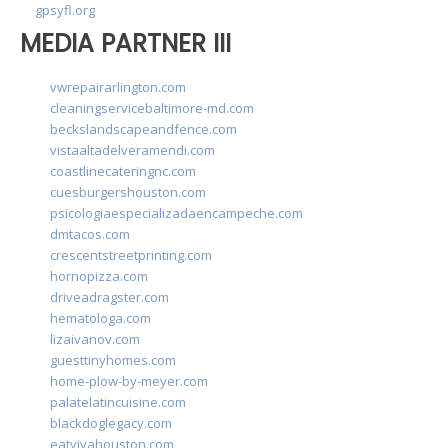
gpsyfl.org
MEDIA PARTNER III
vwrepairarlington.com
cleaningservicebaltimore-md.com
beckslandscapeandfence.com
vistaaltadelveramendi.com
coastlinecateringnc.com
cuesburgershouston.com
psicologiaespecializadaencampeche.com
dmtacos.com
crescentstreetprinting.com
hornopizza.com
driveadragster.com
hematologa.com
lizaivanov.com
guesttinyhomes.com
home-plow-by-meyer.com
palatelatincuisine.com
blackdoglegacy.com
eatvivahouston.com