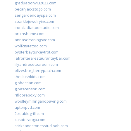
graduacionviu2023.com
pecanjackstogo.com
zengardendayspa.com
sparklejewelryinc.com
ironcladtattoostudio.com
bruinshome.com
annascleaningsvc.com
wolfcitytattoo.com
oysterbayturkeytrot.com
lafronterarestauranteybar.com
lilyandrosetearoom.com
olivesburgberrypatch.com
theslushkids.com
giobastian.com
glpascensori.com
rifloorepoxy.com
woolleymillingandpaving.com
uptonpvd.com
2troublegrill.com
casateranga.com
sticksandstonesstudiooh.com