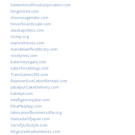
bettermoodfoodcorporation.com
hingstonnt.com
chooseagender.com
hoverboardssale.com
alaskapolitics.com
stsmp.org
manoelneves.com
mandelaeffectlibrary.com
roselynns.com
balanceyoganj.com
salesforceblogs.com
TrainGames365.com
BaytownEvaCationRentals.com
JabalpurCakeDelivery.com
halobjd.com
intelligenceqatar.com
PikaPikaApp.com
takecareofbusinessdfw.org
HamadaOfJapan.com
VersifyLifestyle.com
kingscreekadventures.com