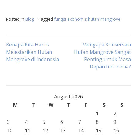
Posted in
Blog
Tagged
fungsi ekonomis hutan mangrove
Post
Kenapa Kita Harus
Mengapa Konservasi
Melestarikan Hutan
Hutan Mangrove Sangat
Mangrove di Indonesia
Penting untuk Masa
navigation
Depan Indonesia?
August 2026
M
T
W
T
F
S
S
1
2
3
4
5
6
7
8
9
10
11
12
13
14
15
16