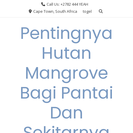
Skip
Call Us: +2782 444 YEAH
to
Cape Town, South Africa
togel
content
Pentingnya
Hutan
Mangrove
Bagi Pantai
Dan
Sekitarnya