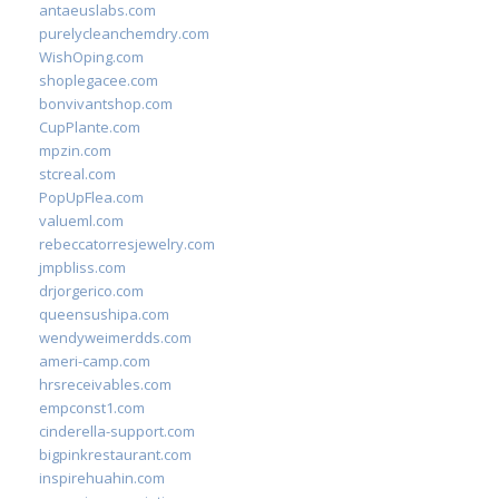
antaeuslabs.com
purelycleanchemdry.com
WishOping.com
shoplegacee.com
bonvivantshop.com
CupPlante.com
mpzin.com
stcreal.com
PopUpFlea.com
valueml.com
rebeccatorresjewelry.com
jmpbliss.com
drjorgerico.com
queensushipa.com
wendyweimerdds.com
ameri-camp.com
hrsreceivables.com
empconst1.com
cinderella-support.com
bigpinkrestaurant.com
inspirehuahin.com