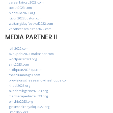
careerfaircsd2023.com
apsth2023.com
MedItRio2023.org
lcicon2023boston.com
waitangidayfestival2022.com
vacancesscolaires2022.com
MEDIA PARTNER II
isth2022.com
p2b2pabi2023-makassar.com
wocfparis2023.org
sinc2023.com
scdlqatar2022-qa.com
thecolumbiagrill.com
provisionscheeseandwineshoppe.com
khedi2023.org
akademikgeriatri2023.org
marmarapediatri2023.org
emchie2023.org
girisimselradyoloji2022.org
utcd2022.org