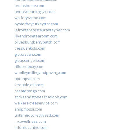
bruinshome.com
annascleaningsvc.com
wolfcitytattoo.com
oysterbayturkeytrot.com
lafronterarestauranteybar.com
lilyandrosetearoom.com
olivesburgberrypatch.com
theslushkids.com
giobastian.com
glpascensori.com
rifloorepoxy.com
woolleymillingandpaving.com
uptonpvd.com
2troublegrill.com
casateranga.com
sticksandstonesstudiooh.com
walkers-treeservice.com
shopmossi.com
untamedcollectivesd.com
mxpwellness.com
infernocanine.com