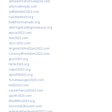
almadenranchsanjose.com
advocatevijay.com
adlibilimler2023.com
naswwebed.org
balithut-manado.org
alteregotradingcompany.org
aprce2022.com
ibie2022.com
sbcc-2022.com
AngolaOilAndGas2022.com
Convoy4Freedom2022.com
grur2023.org
hkhk2023.org
napm2023.org
apsdfd2023.org
forumausape2023.com
imkl2023.com
careerfaircsd2023.com
apsth2023.com
MedItRio2023.org
lcicon2023boston.com
waitangidayfestival2022.com