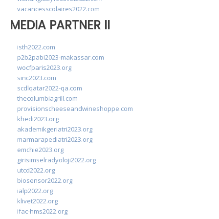
vacancesscolaires2022.com
MEDIA PARTNER II
isth2022.com
p2b2pabi2023-makassar.com
wocfparis2023.org
sinc2023.com
scdlqatar2022-qa.com
thecolumbiagrill.com
provisionscheeseandwineshoppe.com
khedi2023.org
akademikgeriatri2023.org
marmarapediatri2023.org
emchie2023.org
girisimselradyoloji2022.org
utcd2022.org
biosensor2022.org
ialp2022.org
klivet2022.org
ifac-hms2022.org