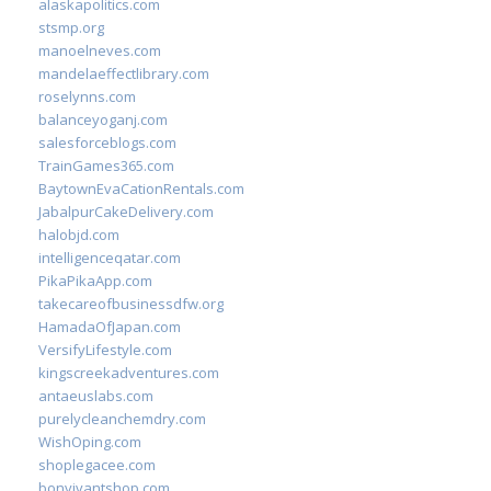
alaskapolitics.com
stsmp.org
manoelneves.com
mandelaeffectlibrary.com
roselynns.com
balanceyoganj.com
salesforceblogs.com
TrainGames365.com
BaytownEvaCationRentals.com
JabalpurCakeDelivery.com
halobjd.com
intelligenceqatar.com
PikaPikaApp.com
takecareofbusinessdfw.org
HamadaOfJapan.com
VersifyLifestyle.com
kingscreekadventures.com
antaeuslabs.com
purelycleanchemdry.com
WishOping.com
shoplegacee.com
bonvivantshop.com