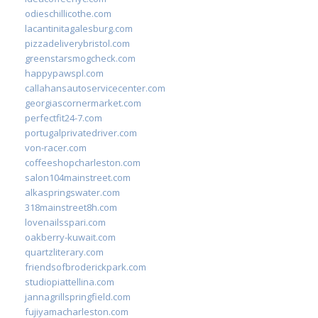
odieschillicothe.com
lacantinitagalesburg.com
pizzadeliverybristol.com
greenstarsmogcheck.com
happypawspl.com
callahansautoservicecenter.com
georgiascornermarket.com
perfectfit24-7.com
portugalprivatedriver.com
von-racer.com
coffeeshopcharleston.com
salon104mainstreet.com
alkaspringswater.com
318mainstreet8h.com
lovenailsspari.com
oakberry-kuwait.com
quartzliterary.com
friendsofbroderickpark.com
studiopiattellina.com
jannagrillspringfield.com
fujiyamacharleston.com