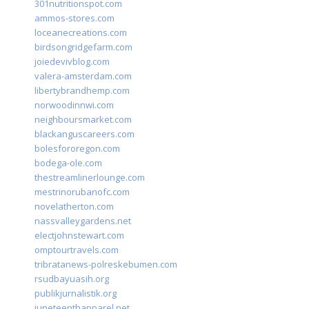
301nutritionspot.com
ammos-stores.com
loceanecreations.com
birdsongridgefarm.com
joiedevivblog.com
valera-amsterdam.com
libertybrandhemp.com
norwoodinnwi.com
neighboursmarket.com
blackanguscareers.com
bolesfororegon.com
bodega-ole.com
thestreamlinerlounge.com
mestrinorubanofc.com
novelatherton.com
nassvalleygardens.net
electjohnstewart.com
omptourtravels.com
tribratanews-polreskebumen.com
rsudbayuasih.org
publikjurnalistik.org
juneteenthapparel.net