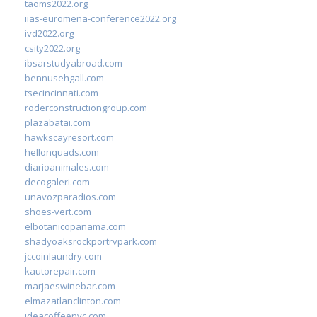
taoms2022.org
iias-euromena-conference2022.org
ivd2022.org
csity2022.org
ibsarstudyabroad.com
bennusehgall.com
tsecincinnati.com
roderconstructiongroup.com
plazabatai.com
hawkscayresort.com
hellonquads.com
diarioanimales.com
decogaleri.com
unavozparadios.com
shoes-vert.com
elbotanicopanama.com
shadyoaksrockportrvpark.com
jccoinlaundry.com
kautorepair.com
marjaeswinebar.com
elmazatlanclinton.com
ideacoffeenyc.com