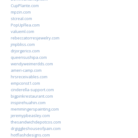
CupPlante.com
mpzin.com
stcreal.com
PopUpFlea.com
valueml.com
rebeccatorresjewelry.com
jmpbliss.com
drjorgerico.com
queensushipa.com
wendyweimerdds.com
ameri-camp.com
hrsreceivables.com
empconst1.com
cinderella-support.com
bigpinkrestaurant.com
inspirehuahin.com
memmingerspainting.com
jeremypbeasley.com
thesandwichdepotcos.com
drgiggleshouseofpain.com
hotflashdesigns.com