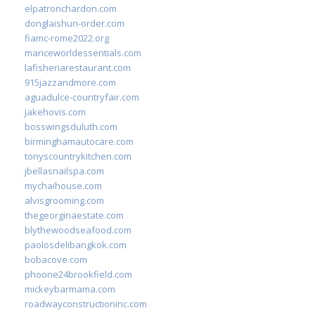
elpatronchardon.com
donglaishun-order.com
fiamc-rome2022.org
mariceworldessentials.com
lafisheriarestaurant.com
915jazzandmore.com
aguadulce-countryfair.com
jakehovis.com
bosswingsduluth.com
birminghamautocare.com
tonyscountrykitchen.com
jbellasnailspa.com
mychaihouse.com
alvisgrooming.com
thegeorginaestate.com
blythewoodseafood.com
paolosdelibangkok.com
bobacove.com
phoone24brookfield.com
mickeybarmama.com
roadwayconstructioninc.com