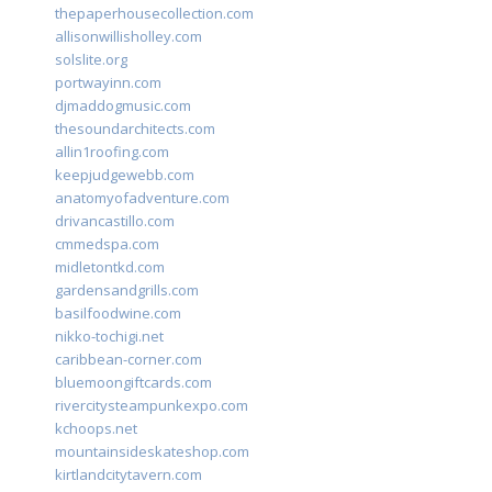
thepaperhousecollection.com
allisonwillisholley.com
solslite.org
portwayinn.com
djmaddogmusic.com
thesoundarchitects.com
allin1roofing.com
keepjudgewebb.com
anatomyofadventure.com
drivancastillo.com
cmmedspa.com
midletontkd.com
gardensandgrills.com
basilfoodwine.com
nikko-tochigi.net
caribbean-corner.com
bluemoongiftcards.com
rivercitysteampunkexpo.com
kchoops.net
mountainsideskateshop.com
kirtlandcitytavern.com