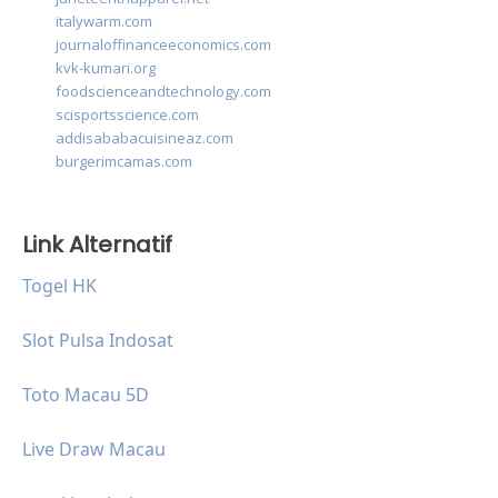
italywarm.com
journaloffinanceeconomics.com
kvk-kumari.org
foodscienceandtechnology.com
scisportsscience.com
addisababacuisineaz.com
burgerimcamas.com
Link Alternatif
Togel HK
Slot Pulsa Indosat
Toto Macau 5D
Live Draw Macau