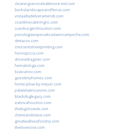
cleaningservicebaltimore-md.com
beckslandscapeandfence.com
vistaaltadelveramendi.com
coastlinecateringnc.com
cuesburgershouston.com
psicologiaespecializadaencampeche.com
dmtacos.com
crescentstreetprinting.com
hornopizza.com
driveadragster.com
hematologa.com
lizaivanov.com
guesttinyhomes.com
home-plow-by-meyer.com
palatelatincuisine.com
blackdoglegacy.com
eatvivahouston.com
thebigshowok.com
chimeandstave.com
greatwallseafoodny.com
theloverose.com