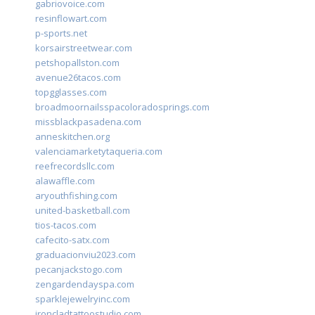
gabriovoice.com
resinflowart.com
p-sports.net
korsairstreetwear.com
petshopallston.com
avenue26tacos.com
topgglasses.com
broadmoornailsspacoloradosprings.com
missblackpasadena.com
anneskitchen.org
valenciamarketytaqueria.com
reefrecordsllc.com
alawaffle.com
aryouthfishing.com
united-basketball.com
tios-tacos.com
cafecito-satx.com
graduacionviu2023.com
pecanjackstogo.com
zengardendayspa.com
sparklejewelryinc.com
ironcladtattoostudio.com