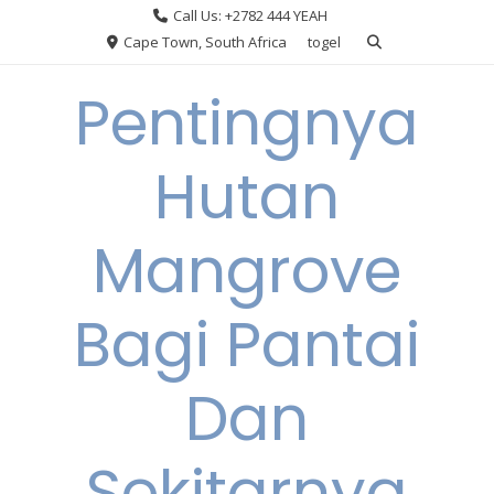
Skip
Call Us: +2782 444 YEAH
to
Cape Town, South Africa
togel
content
Pentingnya
Hutan
Mangrove
Bagi Pantai
Dan
Sekitarnya