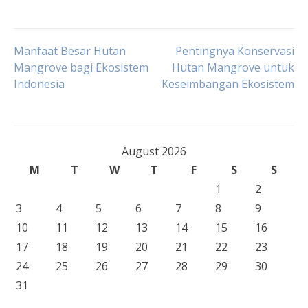
Post
Manfaat Besar Hutan
Pentingnya Konservasi
Mangrove bagi Ekosistem
Hutan Mangrove untuk
Indonesia
Keseimbangan Ekosistem
navigation
August 2026
M
T
W
T
F
S
S
1
2
3
4
5
6
7
8
9
10
11
12
13
14
15
16
17
18
19
20
21
22
23
24
25
26
27
28
29
30
31