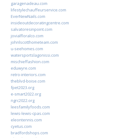
garagenadeau.com
lifestylechauffeurservice.com
EverNewNails.com
insideoutdecoratingcentre.com
salvatoresinpoint.com
jovialfloralco.com
johnlscotthometeam.com
u-seehomes.com
watersportslagonissi.com
mischieffashion.com
eduwyre.com
retro-interiors.com
theblvd-boise.com
fpet2023.org
e-smart2022.org
ngrc2022.org
leesfamilyfoods.com
lewis-lewis-cpas.com
eleontennis.com
cyetus.com
bradfordshops.com