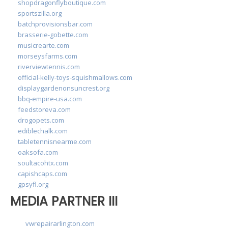
shopdragonflyboutique.com
sportszilla.org
batchprovisionsbar.com
brasserie-gobette.com
musicrearte.com
morseysfarms.com
riverviewtennis.com
official-kelly-toys-squishmallows.com
displaygardenonsuncrest.org
bbq-empire-usa.com
feedstoreva.com
drogopets.com
ediblechalk.com
tabletennisnearme.com
oaksofa.com
soultacohtx.com
capishcaps.com
gpsyfl.org
MEDIA PARTNER III
vwrepairarlington.com