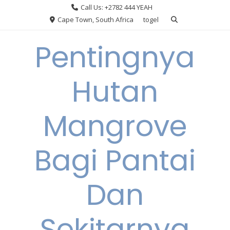
Skip
Call Us: +2782 444 YEAH
to
Cape Town, South Africa
togel
content
Pentingnya
Hutan
Mangrove
Bagi Pantai
Dan
Sekitarnya