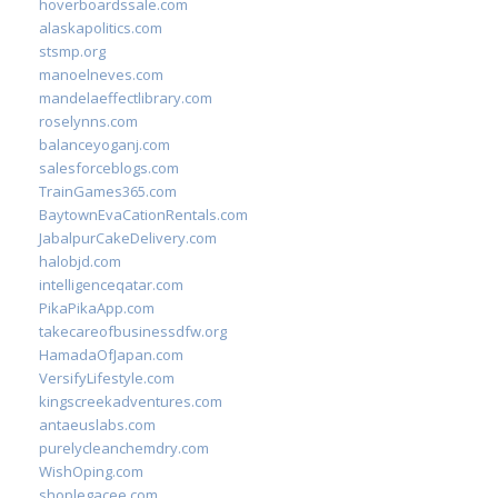
hoverboardssale.com
alaskapolitics.com
stsmp.org
manoelneves.com
mandelaeffectlibrary.com
roselynns.com
balanceyoganj.com
salesforceblogs.com
TrainGames365.com
BaytownEvaCationRentals.com
JabalpurCakeDelivery.com
halobjd.com
intelligenceqatar.com
PikaPikaApp.com
takecareofbusinessdfw.org
HamadaOfJapan.com
VersifyLifestyle.com
kingscreekadventures.com
antaeuslabs.com
purelycleanchemdry.com
WishOping.com
shoplegacee.com