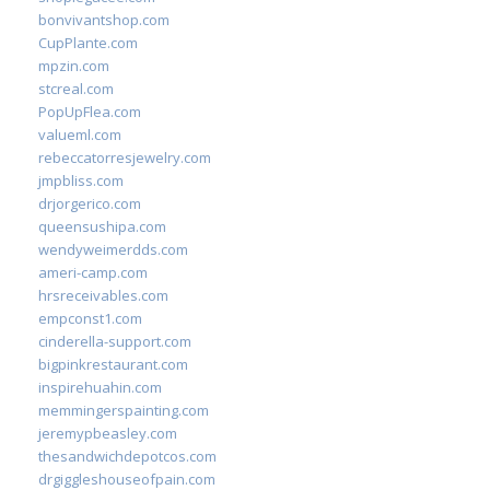
bonvivantshop.com
CupPlante.com
mpzin.com
stcreal.com
PopUpFlea.com
valueml.com
rebeccatorresjewelry.com
jmpbliss.com
drjorgerico.com
queensushipa.com
wendyweimerdds.com
ameri-camp.com
hrsreceivables.com
empconst1.com
cinderella-support.com
bigpinkrestaurant.com
inspirehuahin.com
memmingerspainting.com
jeremypbeasley.com
thesandwichdepotcos.com
drgiggleshouseofpain.com