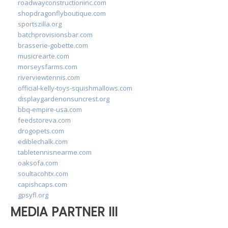
roadwayconstructioninc.com
shopdragonflyboutique.com
sportszilla.org
batchprovisionsbar.com
brasserie-gobette.com
musicrearte.com
morseysfarms.com
riverviewtennis.com
official-kelly-toys-squishmallows.com
displaygardenonsuncrest.org
bbq-empire-usa.com
feedstoreva.com
drogopets.com
ediblechalk.com
tabletennisnearme.com
oaksofa.com
soultacohtx.com
capishcaps.com
gpsyfl.org
MEDIA PARTNER III