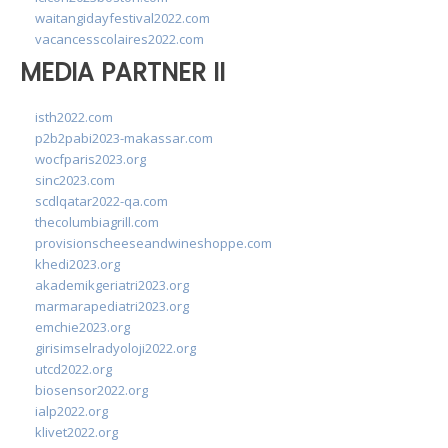
waitangidayfestival2022.com
vacancesscolaires2022.com
MEDIA PARTNER II
isth2022.com
p2b2pabi2023-makassar.com
wocfparis2023.org
sinc2023.com
scdlqatar2022-qa.com
thecolumbiagrill.com
provisionscheeseandwineshoppe.com
khedi2023.org
akademikgeriatri2023.org
marmarapediatri2023.org
emchie2023.org
girisimselradyoloji2022.org
utcd2022.org
biosensor2022.org
ialp2022.org
klivet2022.org