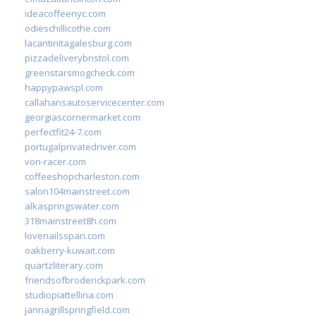
ideacoffeenyc.com
odieschillicothe.com
lacantinitagalesburg.com
pizzadeliverybristol.com
greenstarsmogcheck.com
happypawspl.com
callahansautoservicecenter.com
georgiascornermarket.com
perfectfit24-7.com
portugalprivatedriver.com
von-racer.com
coffeeshopcharleston.com
salon104mainstreet.com
alkaspringswater.com
318mainstreet8h.com
lovenailsspari.com
oakberry-kuwait.com
quartzliterary.com
friendsofbroderickpark.com
studiopiattellina.com
jannagrillspringfield.com