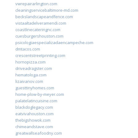
vwrepairarlington.com
cleaningservicebaltimore-md.com
beckslandscapeandfence.com
vistaaltadelveramendi.com
coastlinecateringnc.com
cuesburgershouston.com
psicologiaespecializadaencampeche.com
dmtacos.com
crescentstreetprinting.com
hornopizza.com
driveadragster.com
hematologa.com
lizaivanov.com
guesttinyhomes.com
home-plow-by-meyer.com
palatelatincuisine.com
blackdoglegacy.com
eatvivahouston.com
thebigshowok.com
chimeandstave.com
greatwallseafoodny.com