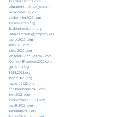
bradfordshops.com
almadenranchsanjose.com
advocatevijay.com
adlibilimler2023.com
naswwebed.org
balithut-manado.org
alteregotradingcompany.org
aprce2022.com
ibie2022.com
sbcc-2022.com
AngolaOilAndGas2022.com
Convoy4Freedom2022.com
grur2023.org
hkhk2023.org
napm2023.org
apsdfd2023.org
forumausape2023.com
imkl2023.com
careerfaircsd2023.com
apsth2023.com
MedItRio2023.org
lcicon2023boston.com