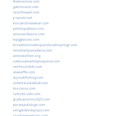
theloverose.com
gabriovoice.com
resinflowart.com
p-sports.net
korsairstreetwear.com
petshopallston.com
avenue26tacos.com
topgglasses.com
broadmoornailsspacoloradosprings.com
missblackpasadena.com
anneskitchen.org
valenciamarketytaqueria.com
reefrecordsllc.com
alawaffle.com
aryouthfishing.com
united-basketball.com
tios-tacos.com
cafecito-satx.com
graduacionviu2023.com
pecanjackstogo.com
zengardendayspa.com
sparklejewelryinc.com