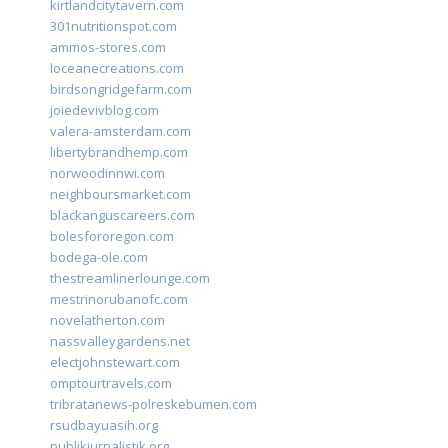
kirtlandcitytavern.com
301nutritionspot.com
ammos-stores.com
loceanecreations.com
birdsongridgefarm.com
joiedevivblog.com
valera-amsterdam.com
libertybrandhemp.com
norwoodinnwi.com
neighboursmarket.com
blackanguscareers.com
bolesfororegon.com
bodega-ole.com
thestreamlinerlounge.com
mestrinorubanofc.com
novelatherton.com
nassvalleygardens.net
electjohnstewart.com
omptourtravels.com
tribratanews-polreskebumen.com
rsudbayuasih.org
publikjurnalistik.org