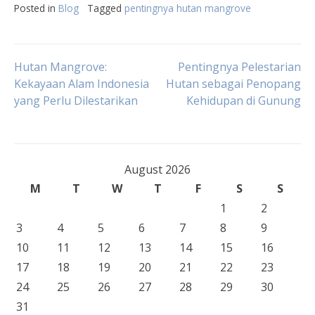
Posted in
Blog
Tagged
pentingnya hutan mangrove
Post
Hutan Mangrove:
Pentingnya Pelestarian
Kekayaan Alam Indonesia
Hutan sebagai Penopang
yang Perlu Dilestarikan
Kehidupan di Gunung
navigation
August 2026
M
T
W
T
F
S
S
1
2
3
4
5
6
7
8
9
10
11
12
13
14
15
16
17
18
19
20
21
22
23
24
25
26
27
28
29
30
31