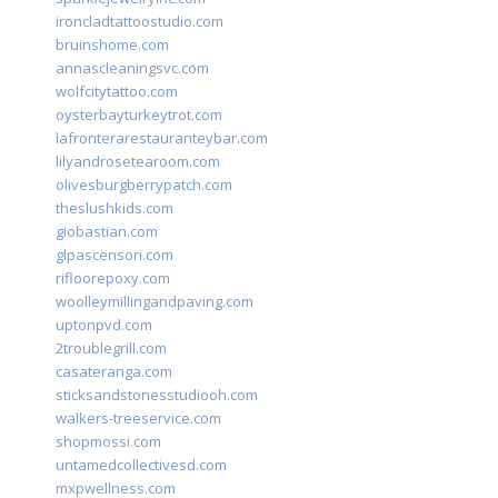
ironcladtattoostudio.com
bruinshome.com
annascleaningsvc.com
wolfcitytattoo.com
oysterbayturkeytrot.com
lafronterarestauranteybar.com
lilyandrosetearoom.com
olivesburgberrypatch.com
theslushkids.com
giobastian.com
glpascensori.com
rifloorepoxy.com
woolleymillingandpaving.com
uptonpvd.com
2troublegrill.com
casateranga.com
sticksandstonesstudiooh.com
walkers-treeservice.com
shopmossi.com
untamedcollectivesd.com
mxpwellness.com