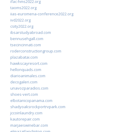
ifac-hms2022.org
taoms2022.org
iias-euromena-conference2022.org
ivd2022.org
csity2022.org
ibsarstudyabroad.com
bennusehgall.com
tsecincinnati.com
roderconstructiongroup.com
plazabatai.com
hawkscayresort.com
hellonquads.com
diarioanimales.com
decogaleri.com
unavozparadios.com
shoes-vert.com
elbotanicopanama.com
shadyoaksrockportrvpark.com
jccoinlaundry.com
kautorepair.com
marjaeswinebar.com
elmazatlanclinton.com