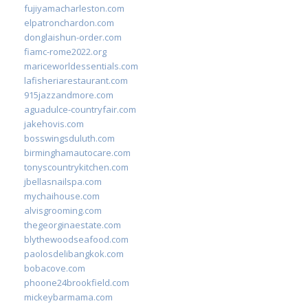
fujiyamacharleston.com
elpatronchardon.com
donglaishun-order.com
fiamc-rome2022.org
mariceworldessentials.com
lafisheriarestaurant.com
915jazzandmore.com
aguadulce-countryfair.com
jakehovis.com
bosswingsduluth.com
birminghamautocare.com
tonyscountrykitchen.com
jbellasnailspa.com
mychaihouse.com
alvisgrooming.com
thegeorginaestate.com
blythewoodseafood.com
paolosdelibangkok.com
bobacove.com
phoone24brookfield.com
mickeybarmama.com