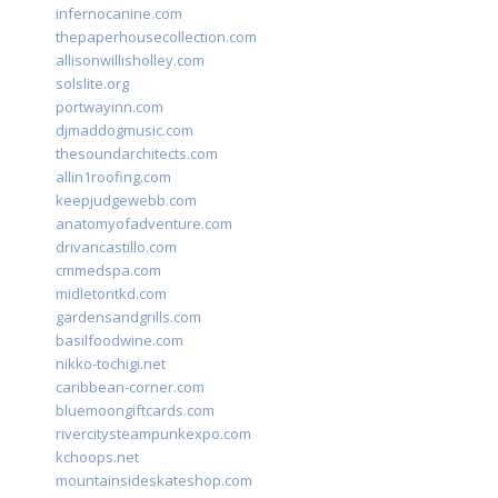
infernocanine.com
thepaperhousecollection.com
allisonwillisholley.com
solslite.org
portwayinn.com
djmaddogmusic.com
thesoundarchitects.com
allin1roofing.com
keepjudgewebb.com
anatomyofadventure.com
drivancastillo.com
cmmedspa.com
midletontkd.com
gardensandgrills.com
basilfoodwine.com
nikko-tochigi.net
caribbean-corner.com
bluemoongiftcards.com
rivercitysteampunkexpo.com
kchoops.net
mountainsideskateshop.com