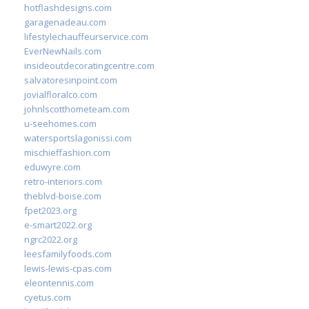
hotflashdesigns.com
garagenadeau.com
lifestylechauffeurservice.com
EverNewNails.com
insideoutdecoratingcentre.com
salvatoresinpoint.com
jovialfloralco.com
johnlscotthometeam.com
u-seehomes.com
watersportslagonissi.com
mischieffashion.com
eduwyre.com
retro-interiors.com
theblvd-boise.com
fpet2023.org
e-smart2022.org
ngrc2022.org
leesfamilyfoods.com
lewis-lewis-cpas.com
eleontennis.com
cyetus.com