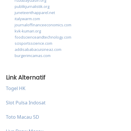
rsudbayuasih.org
publikjurnalistik.org
juneteenthapparel.net
italywarm.com
journaloffinanceeconomics.com
kvk-kumari.org
foodscienceandtechnology.com
scisportsscience.com
addisababacuisineaz.com
burgerimcamas.com
Link Alternatif
Togel HK
Slot Pulsa Indosat
Toto Macau 5D