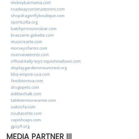
mickeybarmama.com
roadwayconstructioninc.com
shopdragonflyboutique.com
sportszilla.org
batchprovisionsbar.com
brasserie-gobette.com
musicrearte.com
morseysfarms.com
riverviewtennis.com
official-kelly-toys-squishmallows.com
displaygardenonsuncrest.org
bbq-empire-usa.com
feedstoreva.com
drogopets.com
ediblechalk.com
tabletennisnearme.com
oaksofa.com
soultacohtx.com
capishcaps.com
gpsyfl.org
MEDIA PARTNER III