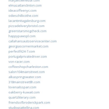
marjaeswinebar.com
elmazatlanclinton.com
ideacoffeenyc.com
odieschillicothe.com
lacantinitagalesburg.com
pizzadeliverybristol.com
greenstarsmogcheck.com
happypawspl.com
callahansautoservicecenter.com
georgiascornermarket.com
perfectfit24-7.com
portugalprivatedriver.com
von-racer.com
coffeeshopcharleston.com
salon104mainstreet.com
alkaspringswater.com
318mainstreet8h.com
lovenailsspari.com
oakberry-kuwait.com
quartzliterary.com
friendsofbroderickpark.com
studiopiattellina.com