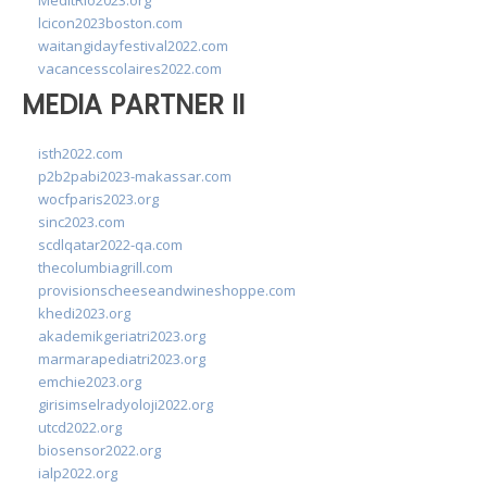
MedItRio2023.org
lcicon2023boston.com
waitangidayfestival2022.com
vacancesscolaires2022.com
MEDIA PARTNER II
isth2022.com
p2b2pabi2023-makassar.com
wocfparis2023.org
sinc2023.com
scdlqatar2022-qa.com
thecolumbiagrill.com
provisionscheeseandwineshoppe.com
khedi2023.org
akademikgeriatri2023.org
marmarapediatri2023.org
emchie2023.org
girisimselradyoloji2022.org
utcd2022.org
biosensor2022.org
ialp2022.org