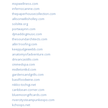
mxpwellness.com
infernocanine.com
thepaperhousecollection.com
allisonwillisholley.com
solslite.org
portwayinn.com
djmaddogmusic.com
thesoundarchitects.com
allin1roofing.com
keepjudgewebb.com
anatomyofadventure.com
drivancastillo.com
cmmedspa.com
midletontkd.com
gardensandgrills.com
basilfoodwine.com
nikko-tochigi.net
caribbean-corner.com
bluemoongiftcards.com
rivercitysteampunkexpo.com
kchoops.net