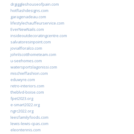
drgiggleshouseofpain.com
hotflashdesigns.com
garagenadeau.com
lifestylechauffeurservice.com
EverNewNails.com
insideoutdecoratingcentre.com
salvatoresinpoint.com
jovialfloralco.com
johnlscotthometeam.com
u-seehomes.com
watersportslagonissi.com
mischieffashion.com
eduwyre.com
retro-interiors.com
theblvd-boise.com
fpet2023.org
e-smart2022.org
ngrc2022.org
leesfamilyfoods.com
lewis-lewis-cpas.com
eleontennis.com