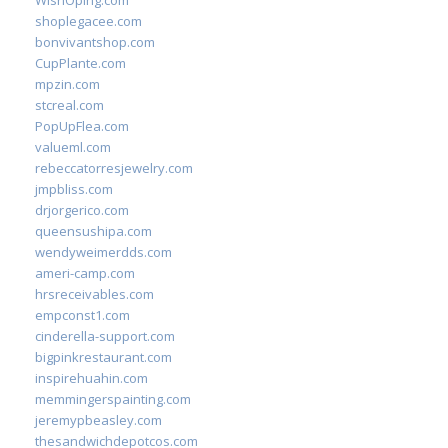
WishOping.com
shoplegacee.com
bonvivantshop.com
CupPlante.com
mpzin.com
stcreal.com
PopUpFlea.com
valueml.com
rebeccatorresjewelry.com
jmpbliss.com
drjorgerico.com
queensushipa.com
wendyweimerdds.com
ameri-camp.com
hrsreceivables.com
empconst1.com
cinderella-support.com
bigpinkrestaurant.com
inspirehuahin.com
memmingerspainting.com
jeremypbeasley.com
thesandwichdepotcos.com