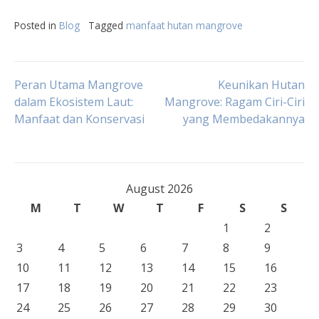
Posted in
Blog
Tagged
manfaat hutan mangrove
Post
Peran Utama Mangrove
Keunikan Hutan
dalam Ekosistem Laut:
Mangrove: Ragam Ciri-Ciri
Manfaat dan Konservasi
yang Membedakannya
navigation
August 2026
M
T
W
T
F
S
S
1
2
3
4
5
6
7
8
9
10
11
12
13
14
15
16
17
18
19
20
21
22
23
24
25
26
27
28
29
30