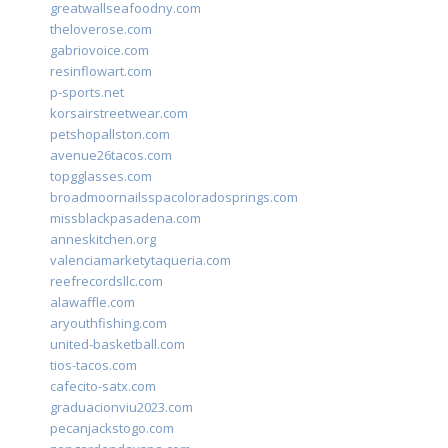
greatwallseafoodny.com
theloverose.com
gabriovoice.com
resinflowart.com
p-sports.net
korsairstreetwear.com
petshopallston.com
avenue26tacos.com
topgglasses.com
broadmoornailsspacoloradosprings.com
missblackpasadena.com
anneskitchen.org
valenciamarketytaqueria.com
reefrecordsllc.com
alawaffle.com
aryouthfishing.com
united-basketball.com
tios-tacos.com
cafecito-satx.com
graduacionviu2023.com
pecanjackstogo.com