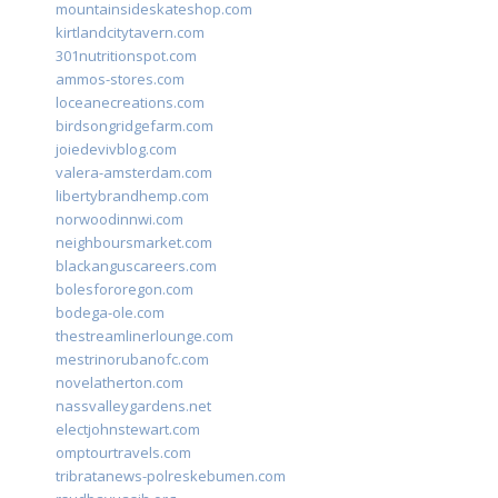
mountainsideskateshop.com
kirtlandcitytavern.com
301nutritionspot.com
ammos-stores.com
loceanecreations.com
birdsongridgefarm.com
joiedevivblog.com
valera-amsterdam.com
libertybrandhemp.com
norwoodinnwi.com
neighboursmarket.com
blackanguscareers.com
bolesfororegon.com
bodega-ole.com
thestreamlinerlounge.com
mestrinorubanofc.com
novelatherton.com
nassvalleygardens.net
electjohnstewart.com
omptourtravels.com
tribratanews-polreskebumen.com