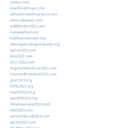
cyetus.com
bradfordshops.com
almadenranchsanjose.com
advocatevijay.com
adlibilimler2023.com
naswwebed.org
balithut-manado.org
alteregotradingcompany.org
aprce2022.com
ibie2022.com
sbcc-2022.com
AngolaOilAndGas2022.com
Convoy4Freedom2022.com
grur2023.org
hkhk2023.org
napm2023.org
apsdfd2023.org
forumausape2023.com
imkl2023.com
careerfaircsd2023.com
apsth2023.com