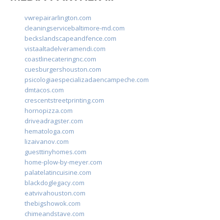
vwrepairarlington.com
cleaningservicebaltimore-md.com
beckslandscapeandfence.com
vistaaltadelveramendi.com
coastlinecateringnc.com
cuesburgershouston.com
psicologiaespecializadaencampeche.com
dmtacos.com
crescentstreetprinting.com
hornopizza.com
driveadragster.com
hematologa.com
lizaivanov.com
guesttinyhomes.com
home-plow-by-meyer.com
palatelatincuisine.com
blackdoglegacy.com
eatvivahouston.com
thebigshowok.com
chimeandstave.com