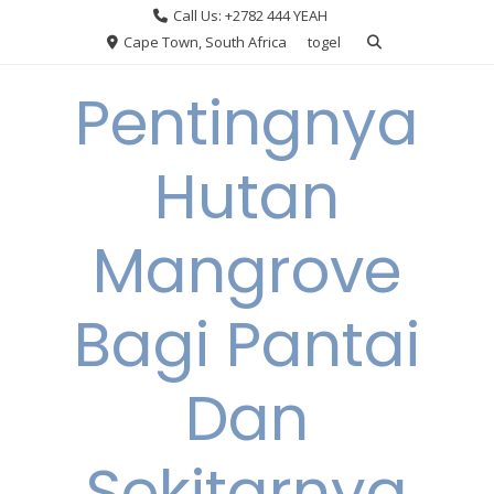
Skip
Call Us: +2782 444 YEAH
to
Cape Town, South Africa
togel
content
Pentingnya
Hutan
Mangrove
Bagi Pantai
Dan
Sekitarnya