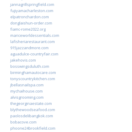
jannagrillspringfield.com
fujiyamacharleston.com
elpatronchardon.com
donglaishun-order.com
fiamc-rome2022.org
mariceworldessentials.com
lafisheriarestaurant.com
915jazzandmore.com
aguadulce-countryfair.com
jakehovis.com
bosswingsduluth.com
birminghamautocare.com
tonyscountrykitchen.com
jbellasnailspa.com
mychaihouse.com
alvisgrooming.com
thegeorginaestate.com
blythewoodseafood.com
paolosdelibangkok.com
bobacove.com
phoone24brookfield.com