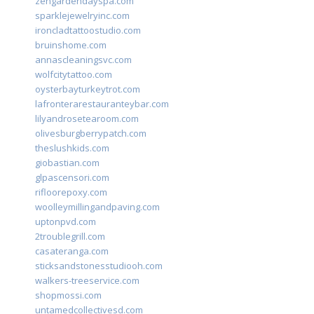
zengardendayspa.com
sparklejewelryinc.com
ironcladtattoostudio.com
bruinshome.com
annascleaningsvc.com
wolfcitytattoo.com
oysterbayturkeytrot.com
lafronterarestauranteybar.com
lilyandrosetearoom.com
olivesburgberrypatch.com
theslushkids.com
giobastian.com
glpascensori.com
rifloorepoxy.com
woolleymillingandpaving.com
uptonpvd.com
2troublegrill.com
casateranga.com
sticksandstonesstudiooh.com
walkers-treeservice.com
shopmossi.com
untamedcollectivesd.com