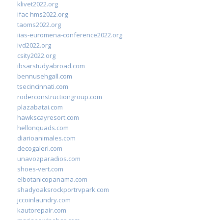
klivet2022.org
ifac-hms2022.org
taoms2022.org
iias-euromena-conference2022.org
ivd2022.org
csity2022.org
ibsarstudyabroad.com
bennusehgall.com
tsecincinnati.com
roderconstructiongroup.com
plazabatai.com
hawkscayresort.com
hellonquads.com
diarioanimales.com
decogaleri.com
unavozparadios.com
shoes-vert.com
elbotanicopanama.com
shadyoaksrockportrvpark.com
jccoinlaundry.com
kautorepair.com