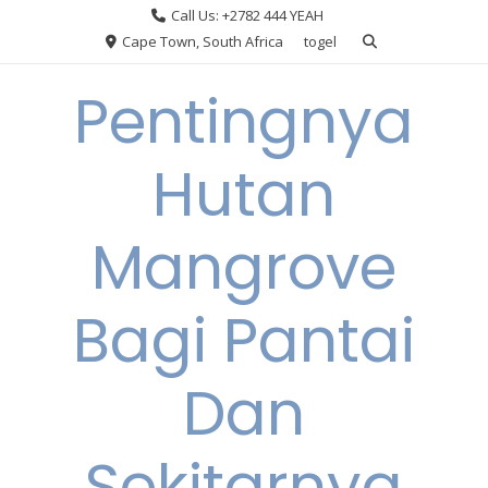
Skip
Call Us: +2782 444 YEAH
to
Cape Town, South Africa
togel
content
Pentingnya
Hutan
Mangrove
Bagi Pantai
Dan
Sekitarnya