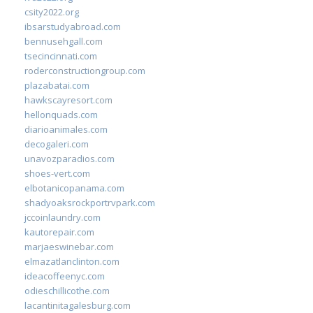
csity2022.org
ibsarstudyabroad.com
bennusehgall.com
tsecincinnati.com
roderconstructiongroup.com
plazabatai.com
hawkscayresort.com
hellonquads.com
diarioanimales.com
decogaleri.com
unavozparadios.com
shoes-vert.com
elbotanicopanama.com
shadyoaksrockportrvpark.com
jccoinlaundry.com
kautorepair.com
marjaeswinebar.com
elmazatlanclinton.com
ideacoffeenyc.com
odieschillicothe.com
lacantinitagalesburg.com