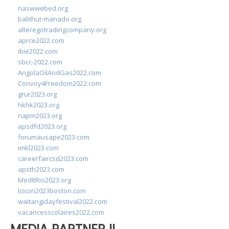
naswwebed.org
balithut-manado.org
alteregotradingcompany.org
aprce2022.com
ibie2022.com
sbcc-2022.com
AngolaOilAndGas2022.com
Convoy4Freedom2022.com
grur2023.org
hkhk2023.org
napm2023.org
apsdfd2023.org
forumausape2023.com
imkl2023.com
careerfaircsd2023.com
apsth2023.com
MedItRio2023.org
lcicon2023boston.com
waitangidayfestival2022.com
vacancesscolaires2022.com