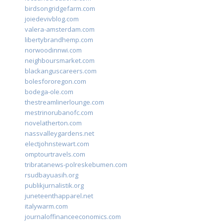
birdsongridgefarm.com
joiedevivblog.com
valera-amsterdam.com
libertybrandhemp.com
norwoodinnwi.com
neighboursmarket.com
blackanguscareers.com
bolesfororegon.com
bodega-ole.com
thestreamlinerlounge.com
mestrinorubanofc.com
novelatherton.com
nassvalleygardens.net
electjohnstewart.com
omptourtravels.com
tribratanews-polreskebumen.com
rsudbayuasih.org
publikjurnalistik.org
juneteenthapparel.net
italywarm.com
journaloffinanceeconomics.com