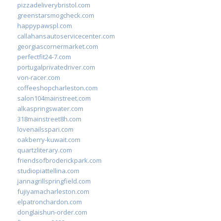
pizzadeliverybristol.com
greenstarsmogcheck.com
happypawspl.com
callahansautoservicecenter.com
georgiascornermarket.com
perfectfit24-7.com
portugalprivatedriver.com
von-racer.com
coffeeshopcharleston.com
salon104mainstreet.com
alkaspringswater.com
318mainstreet8h.com
lovenailsspari.com
oakberry-kuwait.com
quartzliterary.com
friendsofbroderickpark.com
studiopiattellina.com
jannagrillspringfield.com
fujiyamacharleston.com
elpatronchardon.com
donglaishun-order.com