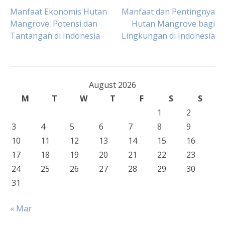
Post
Manfaat Ekonomis Hutan
Manfaat dan Pentingnya
Mangrove: Potensi dan
Hutan Mangrove bagi
Tantangan di Indonesia
Lingkungan di Indonesia
navigation
August 2026
M
T
W
T
F
S
S
1
2
3
4
5
6
7
8
9
10
11
12
13
14
15
16
17
18
19
20
21
22
23
24
25
26
27
28
29
30
31
« Mar