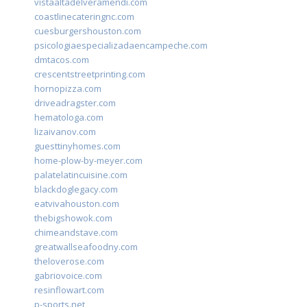
vistaaltadelveramendi.com
coastlinecateringnc.com
cuesburgershouston.com
psicologiaespecializadaencampeche.com
dmtacos.com
crescentstreetprinting.com
hornopizza.com
driveadragster.com
hematologa.com
lizaivanov.com
guesttinyhomes.com
home-plow-by-meyer.com
palatelatincuisine.com
blackdoglegacy.com
eatvivahouston.com
thebigshowok.com
chimeandstave.com
greatwallseafoodny.com
theloverose.com
gabriovoice.com
resinflowart.com
p-sports.net