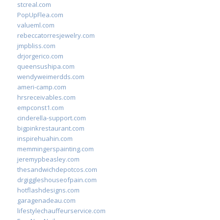
stcreal.com
PopUpFlea.com
valueml.com
rebeccatorresjewelry.com
jmpbliss.com
drjorgerico.com
queensushipa.com
wendyweimerdds.com
ameri-camp.com
hrsreceivables.com
empconst1.com
cinderella-support.com
bigpinkrestaurant.com
inspirehuahin.com
memmingerspainting.com
jeremypbeasley.com
thesandwichdepotcos.com
drgiggleshouseofpain.com
hotflashdesigns.com
garagenadeau.com
lifestylechauffeurservice.com