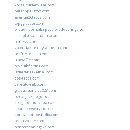
korsairstreetwear.com
petshopallston.com
avenue26tacos.com
topgglasses.com
broadmoornailsspacoloradosprings.com
missblackpasadena.com
anneskitchen.org
valenciamarketytaqueria.com
reefrecordsllc.com
alawaffle.com
aryouthfishing.com
united-basketball.com
tios-tacos.com
cafecito-satx.com
graduacionviu2023.com
pecanjackstogo.com
zengardendayspa.com
sparklejewelryinc.com
ironcladtattoostudio.com
bruinshome.com
annascleaningsvc.com