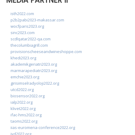
MEDIA PARTNER II
isth2022.com
p2b2pabi2023-makassar.com
wocfparis2023.org
sinc2023.com
scdlqatar2022-qa.com
thecolumbiagrill.com
provisionscheeseandwineshoppe.com
khedi2023.org
akademikgeriatri2023.org
marmarapediatri2023.org
emchie2023.org
girisimselradyoloji2022.org
utcd2022.org
biosensor2022.org
ialp2022.org
klivet2022.org
ifac-hms2022.org
taoms2022.org
iias-euromena-conference2022.org
ivd2022.org