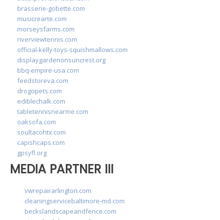
brasserie-gobette.com
musicrearte.com
morseysfarms.com
riverviewtennis.com
official-kelly-toys-squishmallows.com
displaygardenonsuncrest.org
bbq-empire-usa.com
feedstoreva.com
drogopets.com
ediblechalk.com
tabletennisnearme.com
oaksofa.com
soultacohtx.com
capishcaps.com
gpsyfl.org
MEDIA PARTNER III
vwrepairarlington.com
cleaningservicebaltimore-md.com
beckslandscapeandfence.com