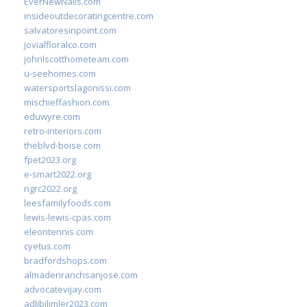
EverNewNails.com
insideoutdecoratingcentre.com
salvatoresinpoint.com
jovialfloralco.com
johnlscotthometeam.com
u-seehomes.com
watersportslagonissi.com
mischieffashion.com
eduwyre.com
retro-interiors.com
theblvd-boise.com
fpet2023.org
e-smart2022.org
ngrc2022.org
leesfamilyfoods.com
lewis-lewis-cpas.com
eleontennis.com
cyetus.com
bradfordshops.com
almadenranchsanjose.com
advocatevijay.com
adlibilimler2023.com