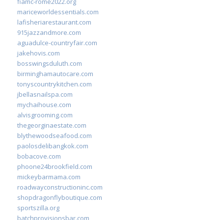
fiamc-rome2022.org
mariceworldessentials.com
lafisheriarestaurant.com
915jazzandmore.com
aguadulce-countryfair.com
jakehovis.com
bosswingsduluth.com
birminghamautocare.com
tonyscountrykitchen.com
jbellasnailspa.com
mychaihouse.com
alvisgrooming.com
thegeorginaestate.com
blythewoodseafood.com
paolosdelibangkok.com
bobacove.com
phoone24brookfield.com
mickeybarmama.com
roadwayconstructioninc.com
shopdragonflyboutique.com
sportszilla.org
batchprovisionsbar.com