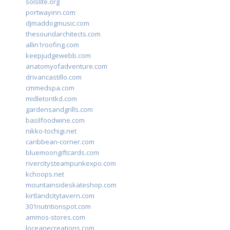
solslite.org
portwayinn.com
djmaddogmusic.com
thesoundarchitects.com
allin1roofing.com
keepjudgewebb.com
anatomyofadventure.com
drivancastillo.com
cmmedspa.com
midletontkd.com
gardensandgrills.com
basilfoodwine.com
nikko-tochigi.net
caribbean-corner.com
bluemoongiftcards.com
rivercitysteampunkexpo.com
kchoops.net
mountainsideskateshop.com
kirtlandcitytavern.com
301nutritionspot.com
ammos-stores.com
loceanecreations.com