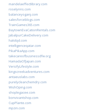
mandelaeffectlibrary.com
roselynns.com
balanceyoganj.com
salesforceblogs.com
TrainGames365.com
BaytownEvaCationRentals.com
JabalpurCakeDelivery.com
halobjd.com
intelligenceqatar.com
PikaPikaApp.com
takecareofbusinessdfw.org
HamadaOfJapan.com
VersifyLifestyle.com
kingscreekadventures.com
antaeuslabs.com
purelycleanchemdry.com
WishOping.com
shoplegacee.com
bonvivantshop.com
CupPlante.com
mpzin.com