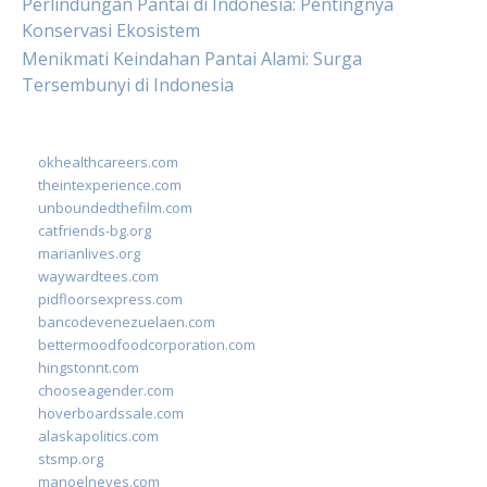
Perlindungan Pantai di Indonesia: Pentingnya
Konservasi Ekosistem
Menikmati Keindahan Pantai Alami: Surga
Tersembunyi di Indonesia
okhealthcareers.com
theintexperience.com
unboundedthefilm.com
catfriends-bg.org
marianlives.org
waywardtees.com
pidfloorsexpress.com
bancodevenezuelaen.com
bettermoodfoodcorporation.com
hingstonnt.com
chooseagender.com
hoverboardssale.com
alaskapolitics.com
stsmp.org
manoelneves.com