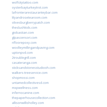
wolfcitytattoo.com
oysterbayturkeytrot.com
lafronterarestauranteybar.com
lilyandrosetearoom.com
olivesburgberrypatch.com
theslushkids.com
giobastian.com
glpascensori.com
rifloorepoxy.com
woolleymillingandpaving.com
uptonpvd.com
2troublegrill.com
casateranga.com
sticksandstonesstudiooh.com
walkers-treeservice.com
shopmossi.com
untamedcollectivesd.com
mxpwellness.com
infernocanine.com
thepaperhousecollection.com
allisonwillisholley.com