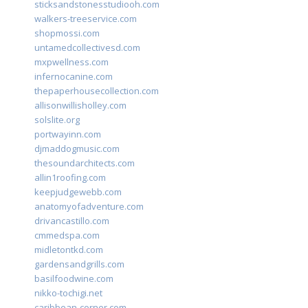
sticksandstonesstudiooh.com
walkers-treeservice.com
shopmossi.com
untamedcollectivesd.com
mxpwellness.com
infernocanine.com
thepaperhousecollection.com
allisonwillisholley.com
solslite.org
portwayinn.com
djmaddogmusic.com
thesoundarchitects.com
allin1roofing.com
keepjudgewebb.com
anatomyofadventure.com
drivancastillo.com
cmmedspa.com
midletontkd.com
gardensandgrills.com
basilfoodwine.com
nikko-tochigi.net
caribbean-corner.com