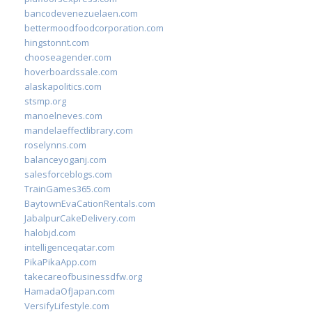
bancodevenezuelaen.com
bettermoodfoodcorporation.com
hingstonnt.com
chooseagender.com
hoverboardssale.com
alaskapolitics.com
stsmp.org
manoelneves.com
mandelaeffectlibrary.com
roselynns.com
balanceyoganj.com
salesforceblogs.com
TrainGames365.com
BaytownEvaCationRentals.com
JabalpurCakeDelivery.com
halobjd.com
intelligenceqatar.com
PikaPikaApp.com
takecareofbusinessdfw.org
HamadaOfJapan.com
VersifyLifestyle.com