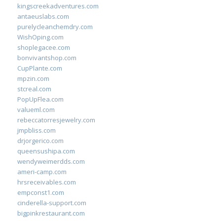
kingscreekadventures.com
antaeuslabs.com
purelycleanchemdry.com
WishOping.com
shoplegacee.com
bonvivantshop.com
CupPlante.com
mpzin.com
stcreal.com
PopUpFlea.com
valueml.com
rebeccatorresjewelry.com
jmpbliss.com
drjorgerico.com
queensushipa.com
wendyweimerdds.com
ameri-camp.com
hrsreceivables.com
empconst1.com
cinderella-support.com
bigpinkrestaurant.com