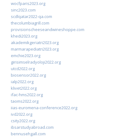
wocfparis2023.org
sinc2023.com
scdlqatar2022-qa.com
thecolumbiagrill.com
provisionscheeseandwineshoppe.com
khedi2023.org
akademikgeriatri2023.org
marmarapediatri2023.org
emchie2023.org
girisimselradyoloji2022.org
utcd2022.org
biosensor2022.org
ialp2022.org
klivet2022.org
ifac-hms2022.org
taoms2022.org
iias-euromena-conference2022.org
ivd2022.org
csity2022.org
ibsarstudyabroad.com
bennusehgall.com