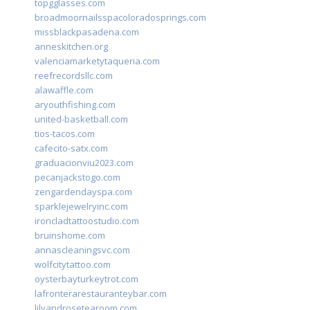
topgglasses.com
broadmoornailsspacoloradosprings.com
missblackpasadena.com
anneskitchen.org
valenciamarketytaqueria.com
reefrecordsllc.com
alawaffle.com
aryouthfishing.com
united-basketball.com
tios-tacos.com
cafecito-satx.com
graduacionviu2023.com
pecanjackstogo.com
zengardendayspa.com
sparklejewelryinc.com
ironcladtattoostudio.com
bruinshome.com
annascleaningsvc.com
wolfcitytattoo.com
oysterbayturkeytrot.com
lafronterarestauranteybar.com
lilyandrosetearoom.com