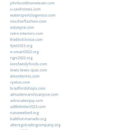
johnlscotthometeam.com
u-seehomes.com
watersportslagonissi.com
mischieffashion.com
eduwyre.com
retro-interiors.com
theblvd-boise.com
fpet2023.org
e-smart2022.org
ngrc2022.org
leesfamilyfoods.com
lewis-lewis-cpas.com
eleontennis.com
cyetus.com
bradfordshops.com
almadenranchsanjose.com
advocatevijay.com
adlibilimler2023.com
naswwebed.org
balithut-manado.org
alteregotradingcompany.org