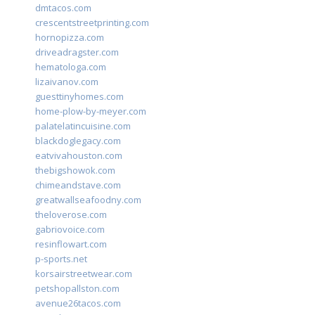
dmtacos.com
crescentstreetprinting.com
hornopizza.com
driveadragster.com
hematologa.com
lizaivanov.com
guesttinyhomes.com
home-plow-by-meyer.com
palatelatincuisine.com
blackdoglegacy.com
eatvivahouston.com
thebigshowok.com
chimeandstave.com
greatwallseafoodny.com
theloverose.com
gabriovoice.com
resinflowart.com
p-sports.net
korsairstreetwear.com
petshopallston.com
avenue26tacos.com