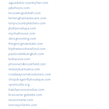
aguadulce-countryfair.com
jakehovis.com
bosswingsduluth.com
birminghamautocare.com
tonyscountrykitchen.com
jbellasnailspa.com
mychaihouse.com
alvisgrooming.com
thegeorginaestate.com
blythewoodseafood.com
paolosdelibangkok.com
bobacove.com
phoone24brookfield.com
mickeybarmama.com
roadwayconstructioninc.com
shopdragonflyboutique.com
sportszilla.org
batchprovisionsbar.com
brasserie-gobette.com
musicrearte.com
morseysfarms.com