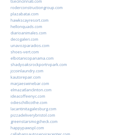
tsecincinnati.com
roderconstructiongroup.com
plazabatai.com
hawkscayresort.com
hellonquads.com
diarioanimales.com
decogaleri.com
unavozparadios.com
shoes-vert.com
elbotanicopanama.com
shadyoaksrockportrvpark.com
jccoinlaundry.com
kautorepair.com
marjaeswinebar.com
elmazatlanclinton.com
ideacoffeenyc.com
odieschillicothe.com
lacantinitagalesburg.com
pizzadeliverybristol.com
greenstarsmogcheck.com
happypawspl.com
callahansautoservicecenter.com