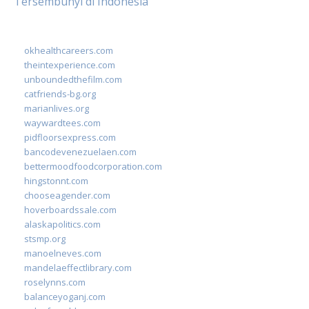
Tersembunyi di Indonesia
okhealthcareers.com
theintexperience.com
unboundedthefilm.com
catfriends-bg.org
marianlives.org
waywardtees.com
pidfloorsexpress.com
bancodevenezuelaen.com
bettermoodfoodcorporation.com
hingstonnt.com
chooseagender.com
hoverboardssale.com
alaskapolitics.com
stsmp.org
manoelneves.com
mandelaeffectlibrary.com
roselynns.com
balanceyoganj.com