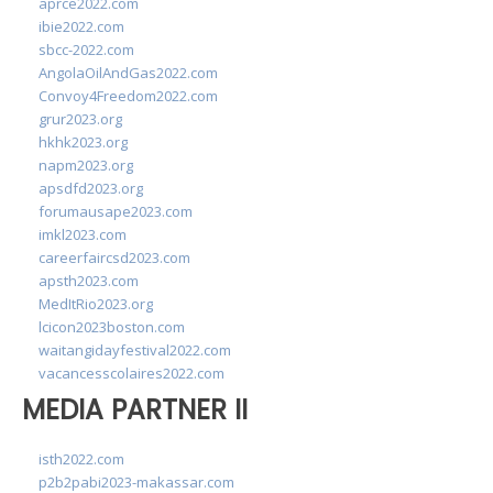
aprce2022.com
ibie2022.com
sbcc-2022.com
AngolaOilAndGas2022.com
Convoy4Freedom2022.com
grur2023.org
hkhk2023.org
napm2023.org
apsdfd2023.org
forumausape2023.com
imkl2023.com
careerfaircsd2023.com
apsth2023.com
MedItRio2023.org
lcicon2023boston.com
waitangidayfestival2022.com
vacancesscolaires2022.com
MEDIA PARTNER II
isth2022.com
p2b2pabi2023-makassar.com