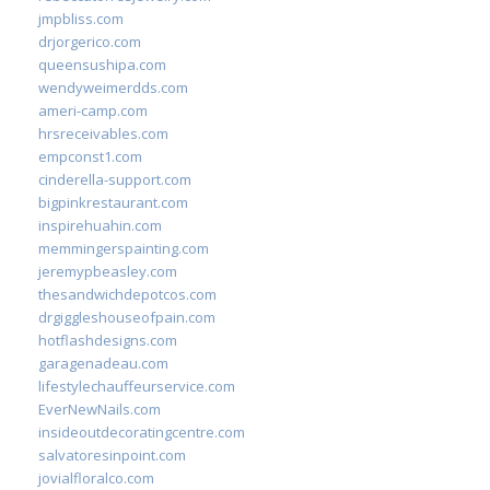
jmpbliss.com
drjorgerico.com
queensushipa.com
wendyweimerdds.com
ameri-camp.com
hrsreceivables.com
empconst1.com
cinderella-support.com
bigpinkrestaurant.com
inspirehuahin.com
memmingerspainting.com
jeremypbeasley.com
thesandwichdepotcos.com
drgiggleshouseofpain.com
hotflashdesigns.com
garagenadeau.com
lifestylechauffeurservice.com
EverNewNails.com
insideoutdecoratingcentre.com
salvatoresinpoint.com
jovialfloralco.com