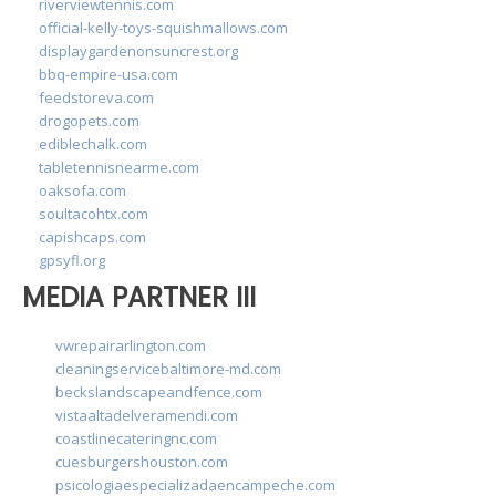
riverviewtennis.com
official-kelly-toys-squishmallows.com
displaygardenonsuncrest.org
bbq-empire-usa.com
feedstoreva.com
drogopets.com
ediblechalk.com
tabletennisnearme.com
oaksofa.com
soultacohtx.com
capishcaps.com
gpsyfl.org
MEDIA PARTNER III
vwrepairarlington.com
cleaningservicebaltimore-md.com
beckslandscapeandfence.com
vistaaltadelveramendi.com
coastlinecateringnc.com
cuesburgershouston.com
psicologiaespecializadaencampeche.com