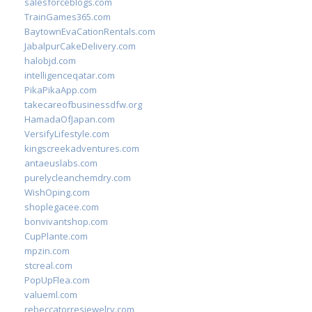
salesforceblogs.com
TrainGames365.com
BaytownEvaCationRentals.com
JabalpurCakeDelivery.com
halobjd.com
intelligenceqatar.com
PikaPikaApp.com
takecareofbusinessdfw.org
HamadaOfJapan.com
VersifyLifestyle.com
kingscreekadventures.com
antaeuslabs.com
purelycleanchemdry.com
WishOping.com
shoplegacee.com
bonvivantshop.com
CupPlante.com
mpzin.com
stcreal.com
PopUpFlea.com
valueml.com
rebeccatorresjewelry.com