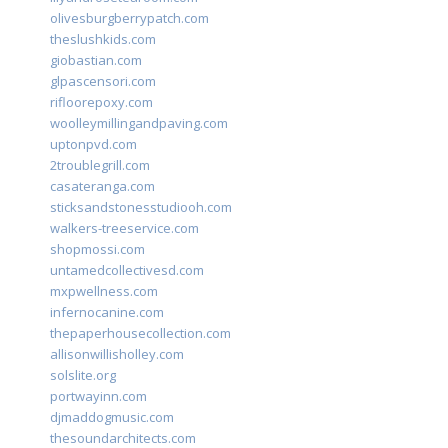
olivesburgberrypatch.com
theslushkids.com
giobastian.com
glpascensori.com
rifloorepoxy.com
woolleymillingandpaving.com
uptonpvd.com
2troublegrill.com
casateranga.com
sticksandstonesstudiooh.com
walkers-treeservice.com
shopmossi.com
untamedcollectivesd.com
mxpwellness.com
infernocanine.com
thepaperhousecollection.com
allisonwillisholley.com
solslite.org
portwayinn.com
djmaddogmusic.com
thesoundarchitects.com