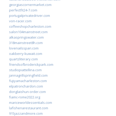
georgiascornermarket.com
perfectfit24-7.com
portugalprivatedriver.com
von-racer.com
coffeeshopcharleston.com
salon104mainstreet.com
alkaspringswater.com
318mainstreet8h.com
lovenailsspari.com
oakberry-kuwait.com
quartzliterary.com
friendsofbroderickpark.com
studiopiattellina.com
jannagrillspringfield.com
fujiyamacharleston.com
elpatronchardon.com
donglaishun-order.com
fiamc-rome2022.org
mariceworldessentials.com
lafisheriarestaurant.com
915jazzandmore.com