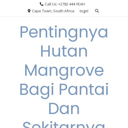
Skip
Call Us: +2782 444 YEAH
to
Cape Town, South Africa
togel
content
Pentingnya
Hutan
Mangrove
Bagi Pantai
Dan
Sekitarnya