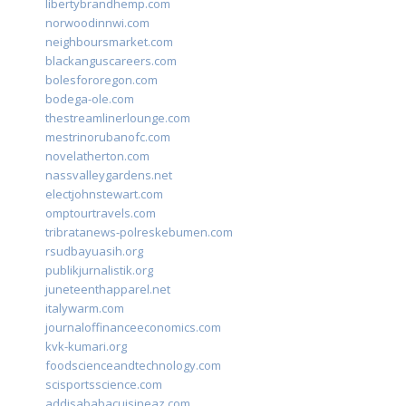
libertybrandhemp.com
norwoodinnwi.com
neighboursmarket.com
blackanguscareers.com
bolesfororegon.com
bodega-ole.com
thestreamlinerlounge.com
mestrinorubanofc.com
novelatherton.com
nassvalleygardens.net
electjohnstewart.com
omptourtravels.com
tribratanews-polreskebumen.com
rsudbayuasih.org
publikjurnalistik.org
juneteenthapparel.net
italywarm.com
journaloffinanceeconomics.com
kvk-kumari.org
foodscienceandtechnology.com
scisportsscience.com
addisababacuisineaz.com