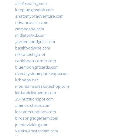
allin1roofing.com
keepjudgewebb.com
anatomyofadventure.com
drivancastillo.com
cmmedspa.com
midletontkd.com
gardensandgrills.com
basilfoodwine.com
nikko-tochigi.net
caribbean-corner.com
bluemoongiftcards.com
rivercitysteampunkexpo.com
kchoops.net
mountainsideskateshop.com
kirtlandcitytavern.com
301nutritionspot.com
ammos-stores.com
loceanecreations.com
birdsongridgefarm.com
joiedevivblog.com
valera-amsterdam.com