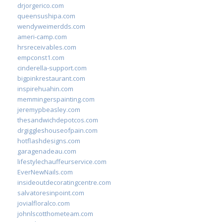
drjorgerico.com
queensushipa.com
wendyweimerdds.com
ameri-camp.com
hrsreceivables.com
empconst1.com
cinderella-support.com
bigpinkrestaurant.com
inspirehuahin.com
memmingerspainting.com
jeremypbeasley.com
thesandwichdepotcos.com
drgiggleshouseofpain.com
hotflashdesigns.com
garagenadeau.com
lifestylechauffeurservice.com
EverNewNails.com
insideoutdecoratingcentre.com
salvatoresinpoint.com
jovialfloralco.com
johnlscotthometeam.com