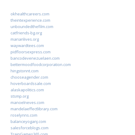
okhealthcareers.com
theintexperience.com
unboundedthefilm.com
catfriends-bg.org
marianlives.org
waywardtees.com
pidfloorsexpress.com
bancodevenezuelaen.com
bettermoodfoodcorporation.com
hingstonnt.com
chooseagender.com
hoverboardssale.com
alaskapolitics.com
stsmp.org
manoelneves.com
mandelaeffectlibrary.com
roselynns.com
balanceyoganj.com
salesforceblogs.com
TrainGames365.com