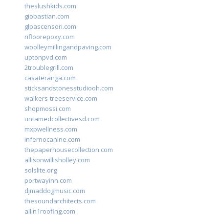
theslushkids.com
giobastian.com
glpascensori.com
rifloorepoxy.com
woolleymillingandpaving.com
uptonpvd.com
2troublegrill.com
casateranga.com
sticksandstonesstudiooh.com
walkers-treeservice.com
shopmossi.com
untamedcollectivesd.com
mxpwellness.com
infernocanine.com
thepaperhousecollection.com
allisonwillisholley.com
solslite.org
portwayinn.com
djmaddogmusic.com
thesoundarchitects.com
allin1roofing.com