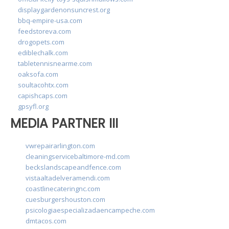
displaygardenonsuncrest.org
bbq-empire-usa.com
feedstoreva.com
drogopets.com
ediblechalk.com
tabletennisnearme.com
oaksofa.com
soultacohtx.com
capishcaps.com
gpsyfl.org
MEDIA PARTNER III
vwrepairarlington.com
cleaningservicebaltimore-md.com
beckslandscapeandfence.com
vistaaltadelveramendi.com
coastlinecateringnc.com
cuesburgershouston.com
psicologiaespecializadaencampeche.com
dmtacos.com