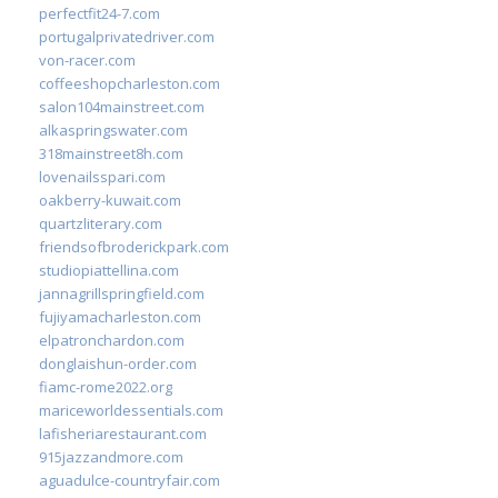
perfectfit24-7.com
portugalprivatedriver.com
von-racer.com
coffeeshopcharleston.com
salon104mainstreet.com
alkaspringswater.com
318mainstreet8h.com
lovenailsspari.com
oakberry-kuwait.com
quartzliterary.com
friendsofbroderickpark.com
studiopiattellina.com
jannagrillspringfield.com
fujiyamacharleston.com
elpatronchardon.com
donglaishun-order.com
fiamc-rome2022.org
mariceworldessentials.com
lafisheriarestaurant.com
915jazzandmore.com
aguadulce-countryfair.com