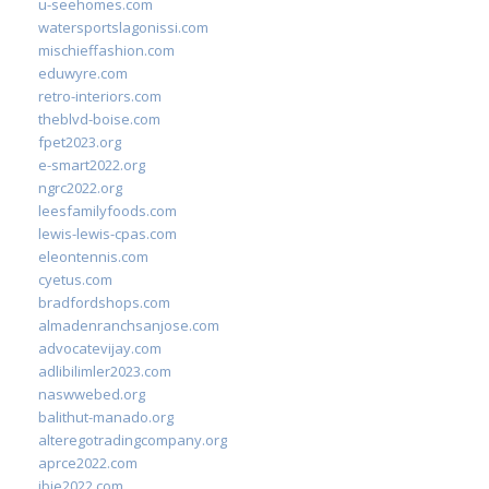
u-seehomes.com
watersportslagonissi.com
mischieffashion.com
eduwyre.com
retro-interiors.com
theblvd-boise.com
fpet2023.org
e-smart2022.org
ngrc2022.org
leesfamilyfoods.com
lewis-lewis-cpas.com
eleontennis.com
cyetus.com
bradfordshops.com
almadenranchsanjose.com
advocatevijay.com
adlibilimler2023.com
naswwebed.org
balithut-manado.org
alteregotradingcompany.org
aprce2022.com
ibie2022.com