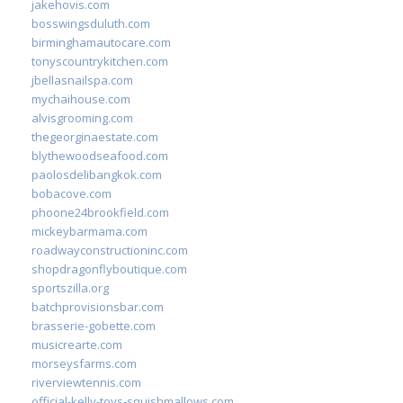
jakehovis.com
bosswingsduluth.com
birminghamautocare.com
tonyscountrykitchen.com
jbellasnailspa.com
mychaihouse.com
alvisgrooming.com
thegeorginaestate.com
blythewoodseafood.com
paolosdelibangkok.com
bobacove.com
phoone24brookfield.com
mickeybarmama.com
roadwayconstructioninc.com
shopdragonflyboutique.com
sportszilla.org
batchprovisionsbar.com
brasserie-gobette.com
musicrearte.com
morseysfarms.com
riverviewtennis.com
official-kelly-toys-squishmallows.com