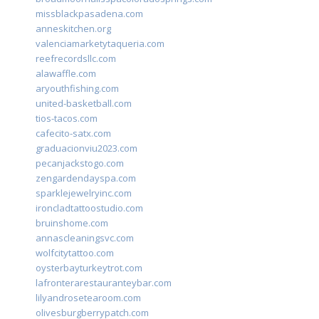
missblackpasadena.com
anneskitchen.org
valenciamarketytaqueria.com
reefrecordsllc.com
alawaffle.com
aryouthfishing.com
united-basketball.com
tios-tacos.com
cafecito-satx.com
graduacionviu2023.com
pecanjackstogo.com
zengardendayspa.com
sparklejewelryinc.com
ironcladtattoostudio.com
bruinshome.com
annascleaningsvc.com
wolfcitytattoo.com
oysterbayturkeytrot.com
lafronterarestauranteybar.com
lilyandrosetearoom.com
olivesburgberrypatch.com