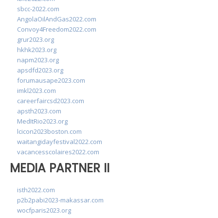
sbcc-2022.com
AngolaOilAndGas2022.com
Convoy4Freedom2022.com
grur2023.org
hkhk2023.org
napm2023.org
apsdfd2023.org
forumausape2023.com
imkl2023.com
careerfaircsd2023.com
apsth2023.com
MedItRio2023.org
lcicon2023boston.com
waitangidayfestival2022.com
vacancesscolaires2022.com
MEDIA PARTNER II
isth2022.com
p2b2pabi2023-makassar.com
wocfparis2023.org