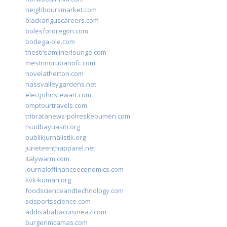
neighboursmarket.com
blackanguscareers.com
bolesfororegon.com
bodega-ole.com
thestreamlinerlounge.com
mestrinorubanofc.com
novelatherton.com
nassvalleygardens.net
electjohnstewart.com
omptourtravels.com
tribratanews-polreskebumen.com
rsudbayuasih.org
publikjurnalistik.org
juneteenthapparel.net
italywarm.com
journaloffinanceeconomics.com
kvk-kumari.org
foodscienceandtechnology.com
scisportsscience.com
addisababacuisineaz.com
burgerimcamas.com