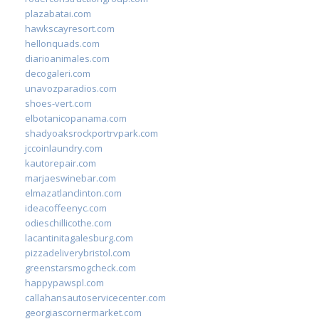
plazabatai.com
hawkscayresort.com
hellonquads.com
diarioanimales.com
decogaleri.com
unavozparadios.com
shoes-vert.com
elbotanicopanama.com
shadyoaksrockportrvpark.com
jccoinlaundry.com
kautorepair.com
marjaeswinebar.com
elmazatlanclinton.com
ideacoffeenyc.com
odieschillicothe.com
lacantinitagalesburg.com
pizzadeliverybristol.com
greenstarsmogcheck.com
happypawspl.com
callahansautoservicecenter.com
georgiascornermarket.com