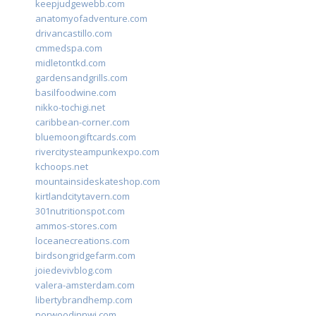
keepjudgewebb.com
anatomyofadventure.com
drivancastillo.com
cmmedspa.com
midletontkd.com
gardensandgrills.com
basilfoodwine.com
nikko-tochigi.net
caribbean-corner.com
bluemoongiftcards.com
rivercitysteampunkexpo.com
kchoops.net
mountainsideskateshop.com
kirtlandcitytavern.com
301nutritionspot.com
ammos-stores.com
loceanecreations.com
birdsongridgefarm.com
joiedevivblog.com
valera-amsterdam.com
libertybrandhemp.com
norwoodinnwi.com