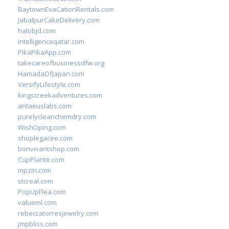
BaytownEvaCationRentals.com
JabalpurCakeDelivery.com
halobjd.com
intelligenceqatar.com
PikaPikaApp.com
takecareofbusinessdfw.org
HamadaOfJapan.com
VersifyLifestyle.com
kingscreekadventures.com
antaeuslabs.com
purelycleanchemdry.com
WishOping.com
shoplegacee.com
bonvivantshop.com
CupPlante.com
mpzin.com
stcreal.com
PopUpFlea.com
valueml.com
rebeccatorresjewelry.com
jmpbliss.com