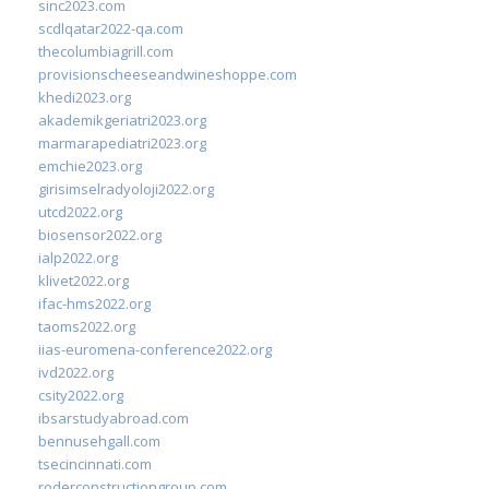
sinc2023.com
scdlqatar2022-qa.com
thecolumbiagrill.com
provisionscheeseandwineshoppe.com
khedi2023.org
akademikgeriatri2023.org
marmarapediatri2023.org
emchie2023.org
girisimselradyoloji2022.org
utcd2022.org
biosensor2022.org
ialp2022.org
klivet2022.org
ifac-hms2022.org
taoms2022.org
iias-euromena-conference2022.org
ivd2022.org
csity2022.org
ibsarstudyabroad.com
bennusehgall.com
tsecincinnati.com
roderconstructiongroup.com