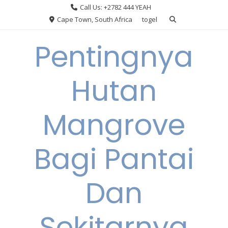
Skip
Call Us: +2782 444 YEAH
to
Cape Town, South Africa
togel
content
Pentingnya
Hutan
Mangrove
Bagi Pantai
Dan
Sekitarnya