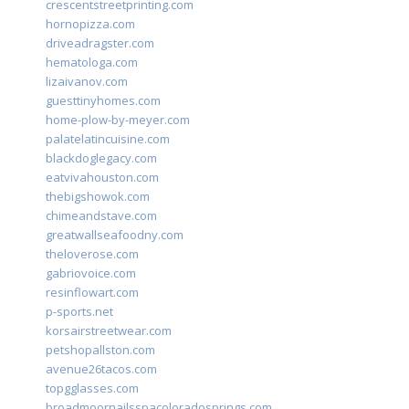
crescentstreetprinting.com
hornopizza.com
driveadragster.com
hematologa.com
lizaivanov.com
guesttinyhomes.com
home-plow-by-meyer.com
palatelatincuisine.com
blackdoglegacy.com
eatvivahouston.com
thebigshowok.com
chimeandstave.com
greatwallseafoodny.com
theloverose.com
gabriovoice.com
resinflowart.com
p-sports.net
korsairstreetwear.com
petshopallston.com
avenue26tacos.com
topgglasses.com
broadmoornailsspacoloradosprings.com