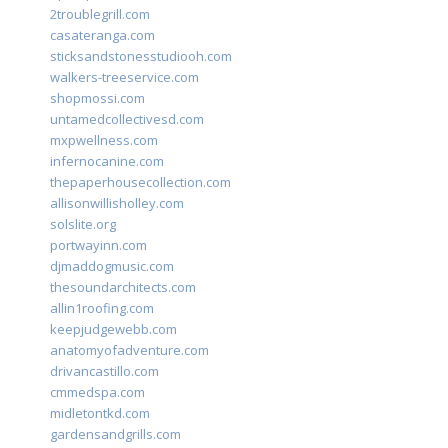
2troublegrill.com
casateranga.com
sticksandstonesstudiooh.com
walkers-treeservice.com
shopmossi.com
untamedcollectivesd.com
mxpwellness.com
infernocanine.com
thepaperhousecollection.com
allisonwillisholley.com
solslite.org
portwayinn.com
djmaddogmusic.com
thesoundarchitects.com
allin1roofing.com
keepjudgewebb.com
anatomyofadventure.com
drivancastillo.com
cmmedspa.com
midletontkd.com
gardensandgrills.com