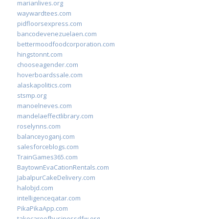
marianlives.org
waywardtees.com
pidfloorsexpress.com
bancodevenezuelaen.com
bettermoodfoodcorporation.com
hingstonnt.com
chooseagender.com
hoverboardssale.com
alaskapolitics.com
stsmp.org
manoelneves.com
mandelaeffectlibrary.com
roselynns.com
balanceyoganj.com
salesforceblogs.com
TrainGames365.com
BaytownEvaCationRentals.com
JabalpurCakeDelivery.com
halobjd.com
intelligenceqatar.com
PikaPikaApp.com
takecareofbusinessdfw.org