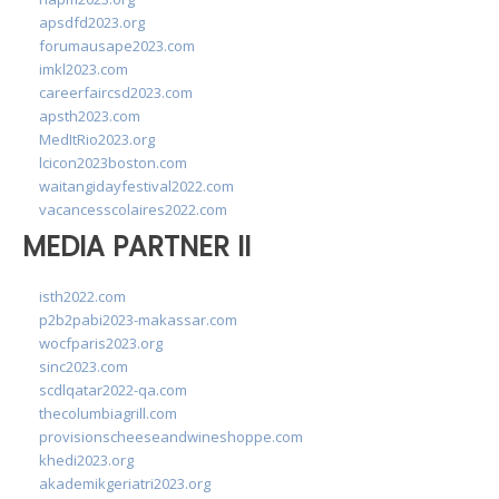
apsdfd2023.org
forumausape2023.com
imkl2023.com
careerfaircsd2023.com
apsth2023.com
MedItRio2023.org
lcicon2023boston.com
waitangidayfestival2022.com
vacancesscolaires2022.com
MEDIA PARTNER II
isth2022.com
p2b2pabi2023-makassar.com
wocfparis2023.org
sinc2023.com
scdlqatar2022-qa.com
thecolumbiagrill.com
provisionscheeseandwineshoppe.com
khedi2023.org
akademikgeriatri2023.org