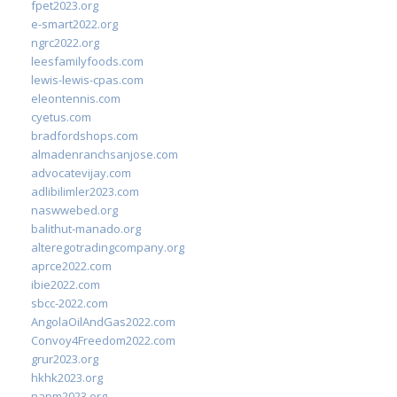
fpet2023.org
e-smart2022.org
ngrc2022.org
leesfamilyfoods.com
lewis-lewis-cpas.com
eleontennis.com
cyetus.com
bradfordshops.com
almadenranchsanjose.com
advocatevijay.com
adlibilimler2023.com
naswwebed.org
balithut-manado.org
alteregotradingcompany.org
aprce2022.com
ibie2022.com
sbcc-2022.com
AngolaOilAndGas2022.com
Convoy4Freedom2022.com
grur2023.org
hkhk2023.org
napm2023.org