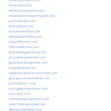
shoes-vert.com
elbotanicopanama.com
shadyoaksrockportrvpark.com
jccoinlaundry.com
kautorepair.com
marjaeswinebar.com
elmazatlanclinton.com
ideacoffeenyc.com
odieschillicothe.com
lacantinitagalesburg.com
pizzadeliverybristol.com
greenstarsmogcheck.com
happypawspl.com
callahansautoservicecenter.com
georgiascornermarket.com
perfectfit24-7.com
portugalprivatedriver.com
von-racer.com
coffeeshopcharleston.com
salon104mainstreet.com
alkaspringswater.com