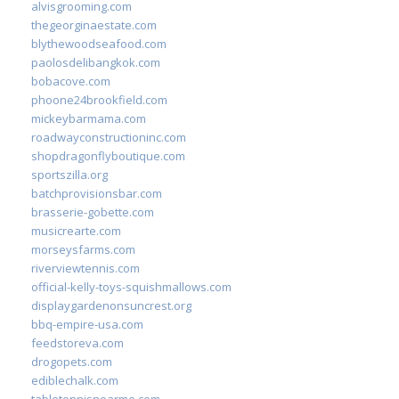
alvisgrooming.com
thegeorginaestate.com
blythewoodseafood.com
paolosdelibangkok.com
bobacove.com
phoone24brookfield.com
mickeybarmama.com
roadwayconstructioninc.com
shopdragonflyboutique.com
sportszilla.org
batchprovisionsbar.com
brasserie-gobette.com
musicrearte.com
morseysfarms.com
riverviewtennis.com
official-kelly-toys-squishmallows.com
displaygardenonsuncrest.org
bbq-empire-usa.com
feedstoreva.com
drogopets.com
ediblechalk.com
tabletennisnearme.com