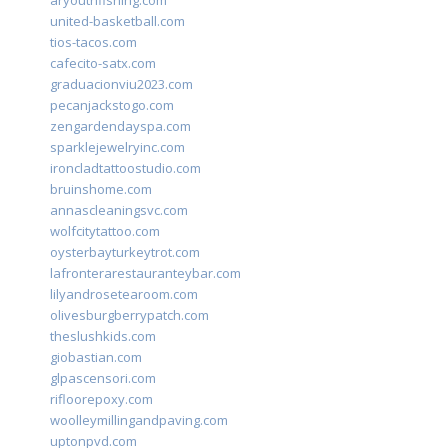
aryouthfishing.com
united-basketball.com
tios-tacos.com
cafecito-satx.com
graduacionviu2023.com
pecanjackstogo.com
zengardendayspa.com
sparklejewelryinc.com
ironcladtattoostudio.com
bruinshome.com
annascleaningsvc.com
wolfcitytattoo.com
oysterbayturkeytrot.com
lafronterarestauranteybar.com
lilyandrosetearoom.com
olivesburgberrypatch.com
theslushkids.com
giobastian.com
glpascensori.com
rifloorepoxy.com
woolleymillingandpaving.com
uptonpvd.com