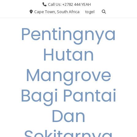
Skip
Call Us: +2782 444 YEAH
to
Cape Town, South Africa
togel
content
Pentingnya
Hutan
Mangrove
Bagi Pantai
Dan
Sekitarnya