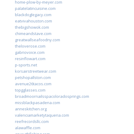
home-plow-by-meyer.com
palatelatincuisine.com
blackdoglegacy.com
eatvivahouston.com
thebigshowok.com
chimeandstave.com
greatwallseafoodny.com
theloverose.com
gabriovoice.com
resinflowart.com
p-sports.net
korsairstreetwear.com
petshopallston.com
avenue26tacos.com
topgglasses.com
broadmoornailsspacoloradosprings.com
missblackpasadena.com
anneskitchen.org
valenciamarketytaqueria.com
reefrecordsllc.com
alawaffle.com