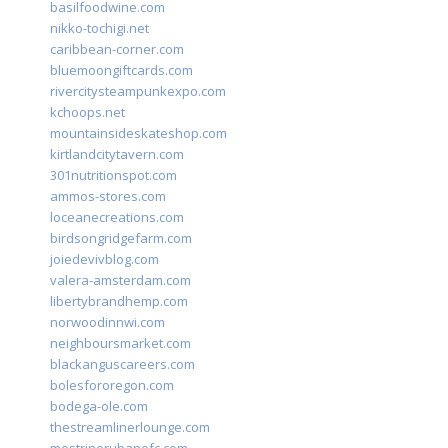
basilfoodwine.com
nikko-tochigi.net
caribbean-corner.com
bluemoongiftcards.com
rivercitysteampunkexpo.com
kchoops.net
mountainsideskateshop.com
kirtlandcitytavern.com
301nutritionspot.com
ammos-stores.com
loceanecreations.com
birdsongridgefarm.com
joiedevivblog.com
valera-amsterdam.com
libertybrandhemp.com
norwoodinnwi.com
neighboursmarket.com
blackanguscareers.com
bolesfororegon.com
bodega-ole.com
thestreamlinerlounge.com