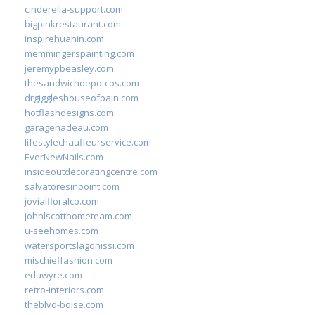
cinderella-support.com
bigpinkrestaurant.com
inspirehuahin.com
memmingerspainting.com
jeremypbeasley.com
thesandwichdepotcos.com
drgiggleshouseofpain.com
hotflashdesigns.com
garagenadeau.com
lifestylechauffeurservice.com
EverNewNails.com
insideoutdecoratingcentre.com
salvatoresinpoint.com
jovialfloralco.com
johnlscotthometeam.com
u-seehomes.com
watersportslagonissi.com
mischieffashion.com
eduwyre.com
retro-interiors.com
theblvd-boise.com