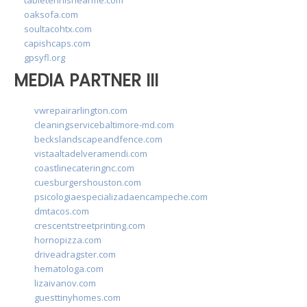
oaksofa.com
soultacohtx.com
capishcaps.com
gpsyfl.org
MEDIA PARTNER III
vwrepairarlington.com
cleaningservicebaltimore-md.com
beckslandscapeandfence.com
vistaaltadelveramendi.com
coastlinecateringnc.com
cuesburgershouston.com
psicologiaespecializadaencampeche.com
dmtacos.com
crescentstreetprinting.com
hornopizza.com
driveadragster.com
hematologa.com
lizaivanov.com
guesttinyhomes.com