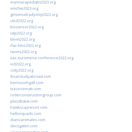
marmarapediatri2023.org
emchie2023.org
girisimselradyoloji2022.org
utcd2022.org
biosensor2022.org
ialp2022.org
klivet2022.org
ifac-hms2022.org
taoms2022.org
iias-euromena-conference2022.org
ivd2022.org
csity2022.org
ibsarstudyabroad.com
bennusehgall.com
tsecincinnati.com
roderconstructiongroup.com
plazabatai.com
hawkscayresort.com
hellonquads.com
diarioanimales.com
decogaleri.com
unavozparadios.com