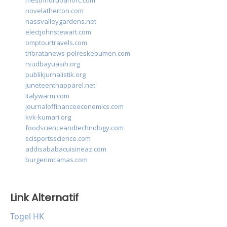
mestrinorubanofc.com
novelatherton.com
nassvalleygardens.net
electjohnstewart.com
omptourtravels.com
tribratanews-polreskebumen.com
rsudbayuasih.org
publikjurnalistik.org
juneteenthapparel.net
italywarm.com
journaloffinanceeconomics.com
kvk-kumari.org
foodscienceandtechnology.com
scisportsscience.com
addisababacuisineaz.com
burgerimcamas.com
Link Alternatif
Togel HK