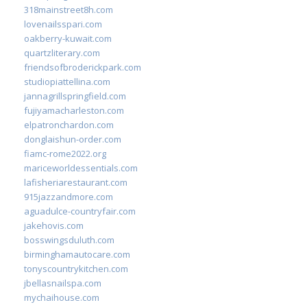
318mainstreet8h.com
lovenailsspari.com
oakberry-kuwait.com
quartzliterary.com
friendsofbroderickpark.com
studiopiattellina.com
jannagrillspringfield.com
fujiyamacharleston.com
elpatronchardon.com
donglaishun-order.com
fiamc-rome2022.org
mariceworldessentials.com
lafisheriarestaurant.com
915jazzandmore.com
aguadulce-countryfair.com
jakehovis.com
bosswingsduluth.com
birminghamautocare.com
tonyscountrykitchen.com
jbellasnailspa.com
mychaihouse.com