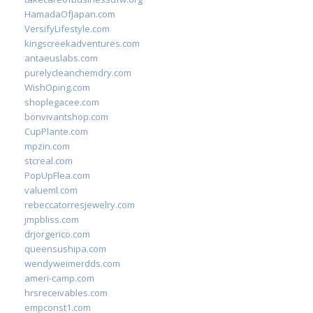
HamadaOfJapan.com
VersifyLifestyle.com
kingscreekadventures.com
antaeuslabs.com
purelycleanchemdry.com
WishOping.com
shoplegacee.com
bonvivantshop.com
CupPlante.com
mpzin.com
stcreal.com
PopUpFlea.com
valueml.com
rebeccatorresjewelry.com
jmpbliss.com
drjorgerico.com
queensushipa.com
wendyweimerdds.com
ameri-camp.com
hrsreceivables.com
empconst1.com