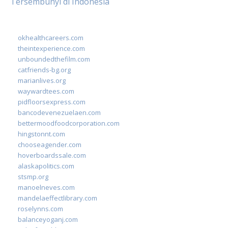
Tersembunyi di Indonesia
okhealthcareers.com
theintexperience.com
unboundedthefilm.com
catfriends-bg.org
marianlives.org
waywardtees.com
pidfloorsexpress.com
bancodevenezuelaen.com
bettermoodfoodcorporation.com
hingstonnt.com
chooseagender.com
hoverboardssale.com
alaskapolitics.com
stsmp.org
manoelneves.com
mandelaeffectlibrary.com
roselynns.com
balanceyoganj.com