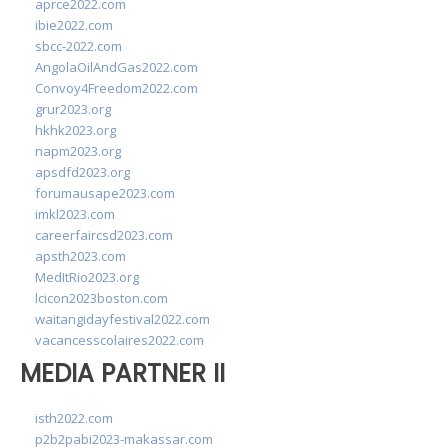
aprce2022.com
ibie2022.com
sbcc-2022.com
AngolaOilAndGas2022.com
Convoy4Freedom2022.com
grur2023.org
hkhk2023.org
napm2023.org
apsdfd2023.org
forumausape2023.com
imkl2023.com
careerfaircsd2023.com
apsth2023.com
MedItRio2023.org
lcicon2023boston.com
waitangidayfestival2022.com
vacancesscolaires2022.com
MEDIA PARTNER II
isth2022.com
p2b2pabi2023-makassar.com