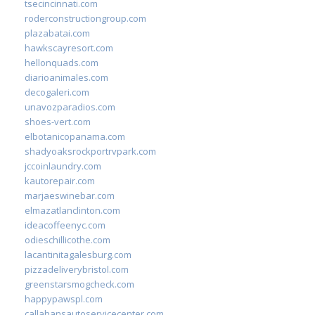
tsecincinnati.com
roderconstructiongroup.com
plazabatai.com
hawkscayresort.com
hellonquads.com
diarioanimales.com
decogaleri.com
unavozparadios.com
shoes-vert.com
elbotanicopanama.com
shadyoaksrockportrvpark.com
jccoinlaundry.com
kautorepair.com
marjaeswinebar.com
elmazatlanclinton.com
ideacoffeenyc.com
odieschillicothe.com
lacantinitagalesburg.com
pizzadeliverybristol.com
greenstarsmogcheck.com
happypawspl.com
callahansautoservicecenter.com