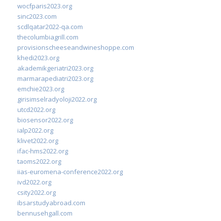
wocfparis2023.org
sinc2023.com
scdlqatar2022-qa.com
thecolumbiagrill.com
provisionscheeseandwineshoppe.com
khedi2023.org
akademikgeriatri2023.org
marmarapediatri2023.org
emchie2023.org
girisimselradyoloji2022.org
utcd2022.org
biosensor2022.org
ialp2022.org
klivet2022.org
ifac-hms2022.org
taoms2022.org
iias-euromena-conference2022.org
ivd2022.org
csity2022.org
ibsarstudyabroad.com
bennusehgall.com