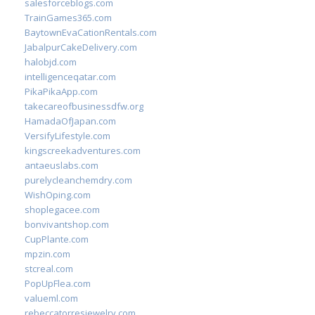
salesforceblogs.com
TrainGames365.com
BaytownEvaCationRentals.com
JabalpurCakeDelivery.com
halobjd.com
intelligenceqatar.com
PikaPikaApp.com
takecareofbusinessdfw.org
HamadaOfJapan.com
VersifyLifestyle.com
kingscreekadventures.com
antaeuslabs.com
purelycleanchemdry.com
WishOping.com
shoplegacee.com
bonvivantshop.com
CupPlante.com
mpzin.com
stcreal.com
PopUpFlea.com
valueml.com
rebeccatorresjewelry.com