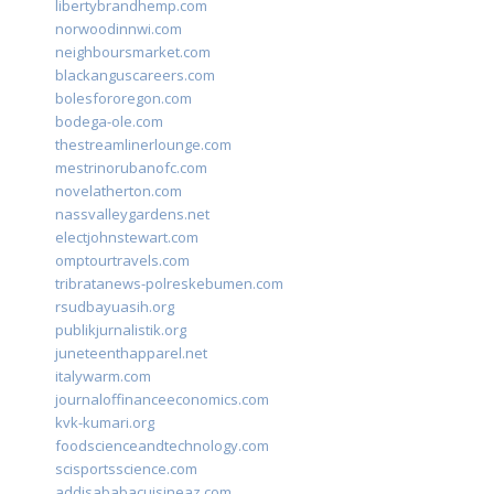
libertybrandhemp.com
norwoodinnwi.com
neighboursmarket.com
blackanguscareers.com
bolesfororegon.com
bodega-ole.com
thestreamlinerlounge.com
mestrinorubanofc.com
novelatherton.com
nassvalleygardens.net
electjohnstewart.com
omptourtravels.com
tribratanews-polreskebumen.com
rsudbayuasih.org
publikjurnalistik.org
juneteenthapparel.net
italywarm.com
journaloffinanceeconomics.com
kvk-kumari.org
foodscienceandtechnology.com
scisportsscience.com
addisababacuisineaz.com