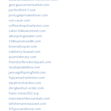
georgiascornermarket.com
perfectfit24-7.com
portugalprivatedriver.com
von-racer.com
coffeeshopcharleston.com
salon104mainstreet.com
alkaspringswater.com
318mainstreet8h.com
lovenailsspari.com
oakberry-kuwait.com
quartzliterary.com
friendsofbroderickpark.com
studiopiattellina.com
jannagrillspringfield.com
fujiyamacharleston.com
elpatronchardon.com
donglaishun-order.com
fiamc-rome2022.org
mariceworldessentials.com
lafisheriarestaurant.com
915jazzandmore.com