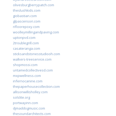
olivesburgberrypatch.com
theslushkids.com
giobastian.com
glpascensori.com
rifloorepoxy.com
woolleymillingandpaving.com
uptonpvd.com
2troublegrill.com
casateranga.com
sticksandstonesstudiooh.com
walkers-treeservice.com
shopmossi.com
untamedcollectivesd.com
mxpwellness.com
infernocanine.com
thepaperhousecollection.com
allisonwillisholley.com
solslite.org
portwayinn.com
djmaddogmusic.com
thesoundarchitects.com