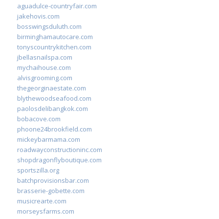
aguadulce-countryfair.com
jakehovis.com
bosswingsduluth.com
birminghamautocare.com
tonyscountrykitchen.com
jbellasnailspa.com
mychaihouse.com
alvisgrooming.com
thegeorginaestate.com
blythewoodseafood.com
paolosdelibangkok.com
bobacove.com
phoone24brookfield.com
mickeybarmama.com
roadwayconstructioninc.com
shopdragonflyboutique.com
sportszilla.org
batchprovisionsbar.com
brasserie-gobette.com
musicrearte.com
morseysfarms.com