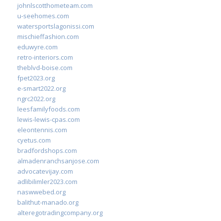
johnlscotthometeam.com
u-seehomes.com
watersportslagonissi.com
mischieffashion.com
eduwyre.com
retro-interiors.com
theblvd-boise.com
fpet2023.org
e-smart2022.org
ngrc2022.org
leesfamilyfoods.com
lewis-lewis-cpas.com
eleontennis.com
cyetus.com
bradfordshops.com
almadenranchsanjose.com
advocatevijay.com
adlibilimler2023.com
naswwebed.org
balithut-manado.org
alteregotradingcompany.org