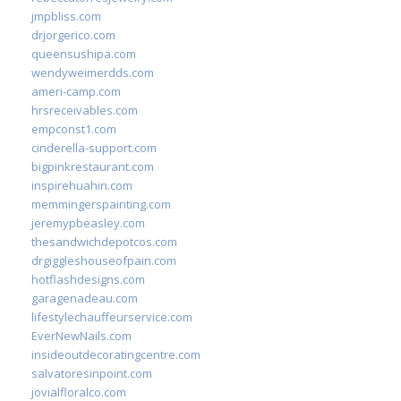
jmpbliss.com
drjorgerico.com
queensushipa.com
wendyweimerdds.com
ameri-camp.com
hrsreceivables.com
empconst1.com
cinderella-support.com
bigpinkrestaurant.com
inspirehuahin.com
memmingerspainting.com
jeremypbeasley.com
thesandwichdepotcos.com
drgiggleshouseofpain.com
hotflashdesigns.com
garagenadeau.com
lifestylechauffeurservice.com
EverNewNails.com
insideoutdecoratingcentre.com
salvatoresinpoint.com
jovialfloralco.com