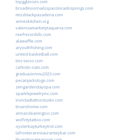
topgglasses.com
broadmoornailsspacoloradosprings.com
missblackpasadena.com
anneskitchen.org
valenciamarketytaqueria.com
reefrecordsllc.com
alawaffle.com
aryouthfishing.com
united-basketball.com
tios-tacos.com
cafecito-satx.com
graduacionviu2023.com
pecanjackstogo.com
zengardendayspa.com
sparklejewelryinc.com
ironcladtattoostudio.com
bruinshome.com
annascleaningsvc.com
wolfcitytattoo.com
oysterbayturkeytrot.com
lafronterarestauranteybar.com
lilyandrosetearoom.com