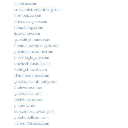
dmtacos.com
crescentstreetprinting.com
hornopizza.com
driveadragster.com
hematologa.com
lizaivanov.com
guesttinyhomes.com
home-plow-by-meyer.com
palatelatincuisine.com
blackdoglegacy.com
eatvivahouston.com
thebigshowok.com
chimeandstave.com
greatwallseafoodny.com
theloverose.com
gabriovoice.com
resinflowart.com
p-sports.net
korsairstreetwear.com
petshopallston.com
avenue26tacos.com