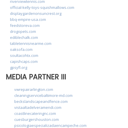
riverviewtennis.com
official-kelly-toys-squishmallows.com
displaygardenonsuncrest.org
bbq-empire-usa.com
feedstoreva.com
drogopets.com
ediblechalk.com
tabletennisnearme.com
oaksofa.com
soultacohtx.com
capishcaps.com
gpsyfl.org
MEDIA PARTNER III
vwrepairarlington.com
cleaningservicebaltimore-md.com
beckslandscapeandfence.com
vistaaltadelveramendi.com
coastlinecateringnc.com
cuesburgershouston.com
psicologiaespecializadaencampeche.com