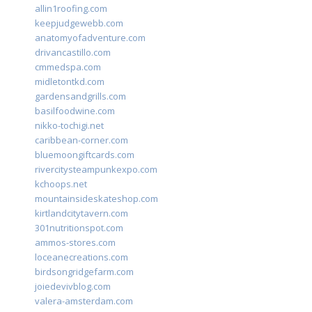
allin1roofing.com
keepjudgewebb.com
anatomyofadventure.com
drivancastillo.com
cmmedspa.com
midletontkd.com
gardensandgrills.com
basilfoodwine.com
nikko-tochigi.net
caribbean-corner.com
bluemoongiftcards.com
rivercitysteampunkexpo.com
kchoops.net
mountainsideskateshop.com
kirtlandcitytavern.com
301nutritionspot.com
ammos-stores.com
loceanecreations.com
birdsongridgefarm.com
joiedevivblog.com
valera-amsterdam.com