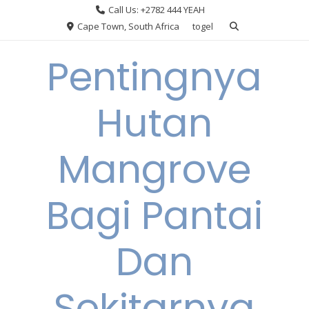
Skip
Call Us: +2782 444 YEAH
to
Cape Town, South Africa
togel
content
Pentingnya
Hutan
Mangrove
Bagi Pantai
Dan
Sekitarnya