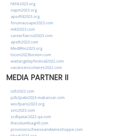
hkhk2023.org
napm2023.org
apsdfd2023.org
forumausape2023.com
imkl2023.com
careerfaircsd2023.com
apsth2023.com
MedItRio2023.org
lcicon2023boston.com
waitangidayfestival2022.com
vacancesscolaires2022.com
MEDIA PARTNER II
isth2022.com
p2b2pabi2023-makassar.com
wocfparis2023.org
sinc2023.com
scdlqatar2022-qa.com
thecolumbiagrill.com
provisionscheeseandwineshoppe.com
khedi2023.org