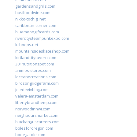
gardensandgrills.com
basilfoodwine.com
nikko-tochigi.net
caribbean-corner.com
bluemoongiftcards.com
rivercitysteampunkexpo.com
kchoops.net
mountainsideskateshop.com
kirtlandcitytavern.com
301nutritionspot.com
ammos-stores.com
loceanecreations.com
birdsongridgefarm.com
joiedevivblog.com
valera-amsterdam.com
libertybrandhemp.com
norwoodinnwi.com
neighboursmarket.com
blackanguscareers.com
bolesfororegon.com
bodega-ole.com