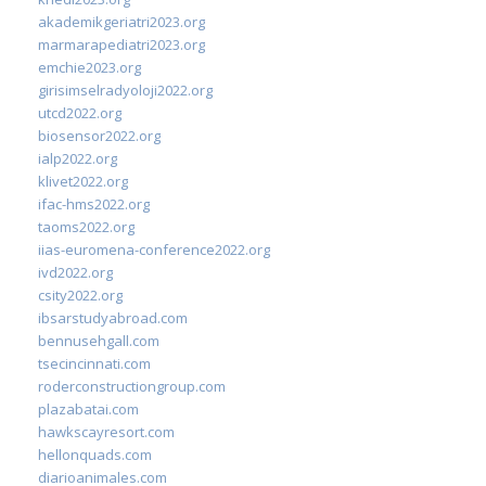
akademikgeriatri2023.org
marmarapediatri2023.org
emchie2023.org
girisimselradyoloji2022.org
utcd2022.org
biosensor2022.org
ialp2022.org
klivet2022.org
ifac-hms2022.org
taoms2022.org
iias-euromena-conference2022.org
ivd2022.org
csity2022.org
ibsarstudyabroad.com
bennusehgall.com
tsecincinnati.com
roderconstructiongroup.com
plazabatai.com
hawkscayresort.com
hellonquads.com
diarioanimales.com