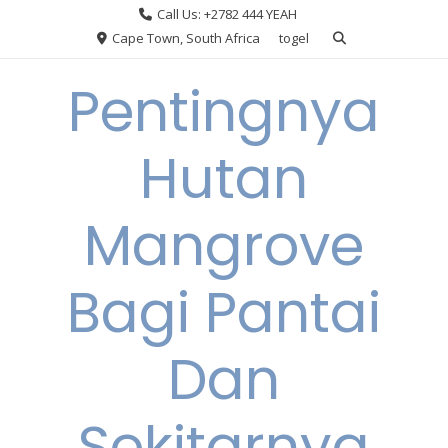
Skip
Call Us: +2782 444 YEAH
to
Cape Town, South Africa
togel
content
Pentingnya
Hutan
Mangrove
Bagi Pantai
Dan
Sekitarnya