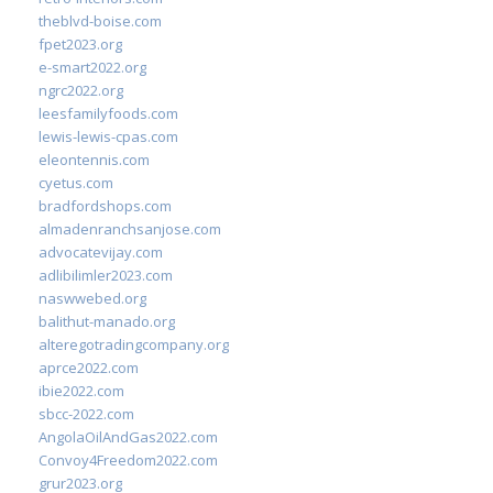
theblvd-boise.com
fpet2023.org
e-smart2022.org
ngrc2022.org
leesfamilyfoods.com
lewis-lewis-cpas.com
eleontennis.com
cyetus.com
bradfordshops.com
almadenranchsanjose.com
advocatevijay.com
adlibilimler2023.com
naswwebed.org
balithut-manado.org
alteregotradingcompany.org
aprce2022.com
ibie2022.com
sbcc-2022.com
AngolaOilAndGas2022.com
Convoy4Freedom2022.com
grur2023.org