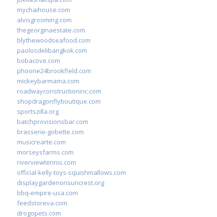
mychaihouse.com
alvisgrooming.com
thegeorginaestate.com
blythewoodseafood.com
paolosdelibangkok.com
bobacove.com
phoone24brookfield.com
mickeybarmama.com
roadwayconstructioninc.com
shopdragonflyboutique.com
sportszilla.org
batchprovisionsbar.com
brasserie-gobette.com
musicrearte.com
morseysfarms.com
riverviewtennis.com
official-kelly-toys-squishmallows.com
displaygardenonsuncrest.org
bbq-empire-usa.com
feedstoreva.com
drogopets.com