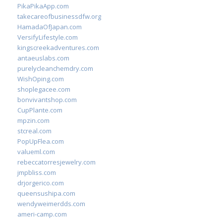
PikaPikaApp.com
takecareofbusinessdfw.org
HamadaOfJapan.com
VersifyLifestyle.com
kingscreekadventures.com
antaeuslabs.com
purelycleanchemdry.com
WishOping.com
shoplegacee.com
bonvivantshop.com
CupPlante.com
mpzin.com
stcreal.com
PopUpFlea.com
valueml.com
rebeccatorresjewelry.com
jmpbliss.com
drjorgerico.com
queensushipa.com
wendyweimerdds.com
ameri-camp.com