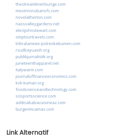
thestreamlinerlounge.com
mestrinorubanofc.com
novelatherton.com
nassvalleygardens.net
electjohnstewart.com
omptourtravels.com
tribratanews-polreskebumen.com
rsudbayuasih.org
publikjurnalistik.org
juneteenthapparel.net
italywarm.com
journaloffinanceeconomics.com
kvk-kumari.org
foodscienceandtechnology.com
scisportsscience.com
addisababacuisineaz.com
burgerimcamas.com
Link Alternatif