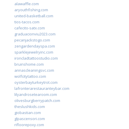
alawaffle.com
aryouthfishing.com
united-basketball.com
tios-tacos.com
cafecito-satx.com
graduacionviu2023.com
pecanjackstogo.com
zengardendayspa.com
sparklejewelryinc.com
ironcladtattoostudio.com
bruinshome.com
annascleaningsvc.com
wolfcitytattoo.com
oysterbayturkeytrot.com
lafronterarestauranteybar.com
lilyandrosetearoom.com
olivesburgberrypatch.com
theslushkids.com
giobastian.com
glpascensori.com
rifloorepoxy.com