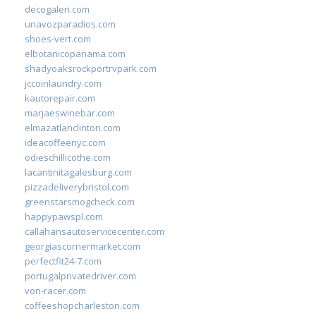
decogaleri.com
unavozparadios.com
shoes-vert.com
elbotanicopanama.com
shadyoaksrockportrvpark.com
jccoinlaundry.com
kautorepair.com
marjaeswinebar.com
elmazatlanclinton.com
ideacoffeenyc.com
odieschillicothe.com
lacantinitagalesburg.com
pizzadeliverybristol.com
greenstarsmogcheck.com
happypawspl.com
callahansautoservicecenter.com
georgiascornermarket.com
perfectfit24-7.com
portugalprivatedriver.com
von-racer.com
coffeeshopcharleston.com