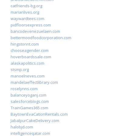
catfriends-bg.org
marianlives.org
waywardtees.com
pidfloorsexpress.com
bancodevenezuelaen.com
bettermoodfoodcorporation.com
hingstonnt.com
chooseagender.com
hoverboardssale.com
alaskapolitics.com
stsmp.org
manoelneves.com
mandelaeffectlibrary.com
roselynns.com
balanceyoganj.com
salesforceblogs.com
TrainGames365.com
BaytownEvaCationRentals.com
JabalpurCakeDelivery.com
halobjd.com
intelligenceqatar.com