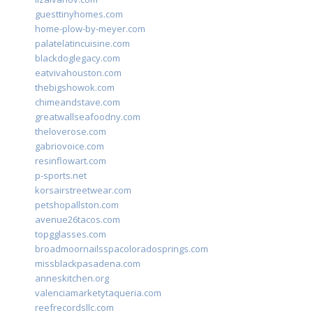
guesttinyhomes.com
home-plow-by-meyer.com
palatelatincuisine.com
blackdoglegacy.com
eatvivahouston.com
thebigshowok.com
chimeandstave.com
greatwallseafoodny.com
theloverose.com
gabriovoice.com
resinflowart.com
p-sports.net
korsairstreetwear.com
petshopallston.com
avenue26tacos.com
topgglasses.com
broadmoornailsspacoloradosprings.com
missblackpasadena.com
anneskitchen.org
valenciamarketytaqueria.com
reefrecordsllc.com