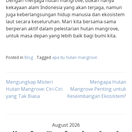
Dengan menjaga hutan mangrove, bukan hanya
kekayaan alam Indonesia yang akan terjaga, namun
juga keberlangsungan hidup manusia dan ekosistem
laut secara keseluruhan. Mari kita bersama-sama
berperan aktif dalam pelestarian hutan mangrove,
untuk masa depan yang lebih baik bagi bumi kita.
Posted in
Blog
Tagged
apa itu hutan mangrove
Post
Mengungkap Misteri
Mengapa Hutan
Hutan Mangrove: Ciri-Ciri
Mangrove Penting untuk
yang Tak Biasa
Keseimbangan Ekosistem?
navigation
August 2026