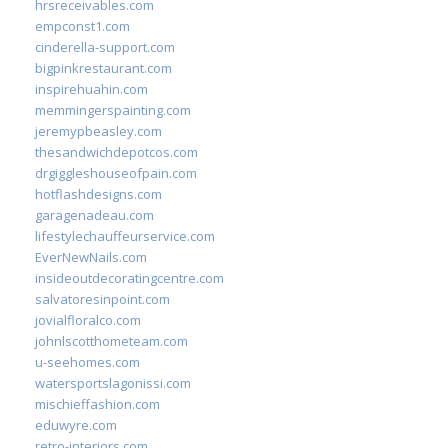
hrsreceivables.com
empconst1.com
cinderella-support.com
bigpinkrestaurant.com
inspirehuahin.com
memmingerspainting.com
jeremypbeasley.com
thesandwichdepotcos.com
drgiggleshouseofpain.com
hotflashdesigns.com
garagenadeau.com
lifestylechauffeurservice.com
EverNewNails.com
insideoutdecoratingcentre.com
salvatoresinpoint.com
jovialfloralco.com
johnlscotthometeam.com
u-seehomes.com
watersportslagonissi.com
mischieffashion.com
eduwyre.com
retro-interiors.com