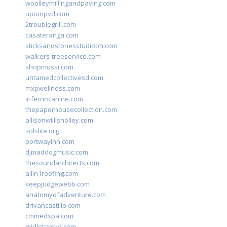
woolleymillingandpaving.com
uptonpvd.com
2troublegrill.com
casateranga.com
sticksandstonesstudiooh.com
walkers-treeservice.com
shopmossi.com
untamedcollectivesd.com
mxpwellness.com
infernocanine.com
thepaperhousecollection.com
allisonwillisholley.com
solslite.org
portwayinn.com
djmaddogmusic.com
thesoundarchitects.com
allin1roofing.com
keepjudgewebb.com
anatomyofadventure.com
drivancastillo.com
cmmedspa.com
midletontkd.com