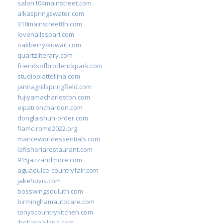
salon104mainstreet.com
alkaspringswater.com
318mainstreet8h.com
lovenailsspari.com
oakberry-kuwait.com
quartzliterary.com
friendsofbroderickpark.com
studiopiattellina.com
jannagrillspringfield.com
fujiyamacharleston.com
elpatronchardon.com
donglaishun-order.com
fiamc-rome2022.org
mariceworldessentials.com
lafisheriarestaurant.com
915jazzandmore.com
aguadulce-countryfair.com
jakehovis.com
bosswingsduluth.com
birminghamautocare.com
tonyscountrykitchen.com
jbellasnailspa.com