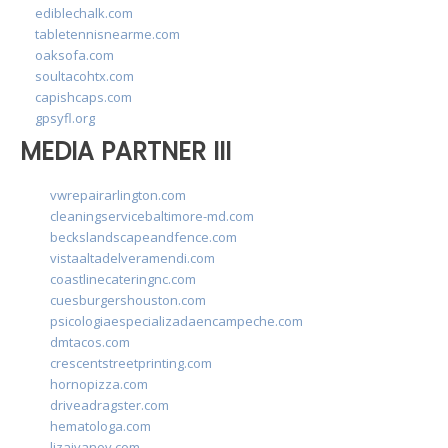
ediblechalk.com
tabletennisnearme.com
oaksofa.com
soultacohtx.com
capishcaps.com
gpsyfl.org
MEDIA PARTNER III
vwrepairarlington.com
cleaningservicebaltimore-md.com
beckslandscapeandfence.com
vistaaltadelveramendi.com
coastlinecateringnc.com
cuesburgershouston.com
psicologiaespecializadaencampeche.com
dmtacos.com
crescentstreetprinting.com
hornopizza.com
driveadragster.com
hematologa.com
lizaivanov.com