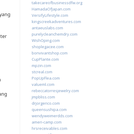
p
takecareofbusinessdfw.org
HamadaOfJapan.com
 yang
VersifyLifestyle.com
kingscreekadventures.com
antaeuslabs.com
purelycleanchemdry.com
ter
WishOping.com
shoplegacee.com
bonvivantshop.com
CupPlante.com
mpzin.com
stcreal.com
PopUpFlea.com
n
valueml.com
rebeccatorresjewelry.com
ang
jmpbliss.com
drjorgerico.com
queensushipa.com
wendyweimerdds.com
ameri-camp.com
hrsreceivables.com