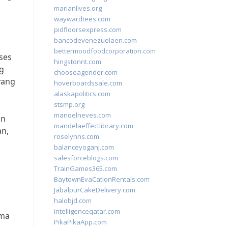
marianlives.org
.
waywardtees.com
pidfloorsexpress.com
bancodevenezuelaen.com
bettermoodfoodcorporation.com
ses
hingstonnt.com
ng
chooseagender.com
yang
hoverboardssale.com
alaskapolitics.com
stsmp.org
manoelneves.com
an
mandelaeffectlibrary.com
an,
roselynns.com
balanceyoganj.com
salesforceblogs.com
TrainGames365.com
BaytownEvaCationRentals.com
JabalpurCakeDelivery.com
halobjd.com
intelligenceqatar.com
ama
PikaPikaApp.com