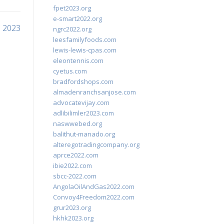
fpet2023.org
e-smart2022.org
 2023
ngrc2022.org
leesfamilyfoods.com
lewis-lewis-cpas.com
eleontennis.com
cyetus.com
bradfordshops.com
almadenranchsanjose.com
advocatevijay.com
adlibilimler2023.com
naswwebed.org
balithut-manado.org
alteregotradingcompany.org
aprce2022.com
ibie2022.com
sbcc-2022.com
AngolaOilAndGas2022.com
Convoy4Freedom2022.com
grur2023.org
hkhk2023.org