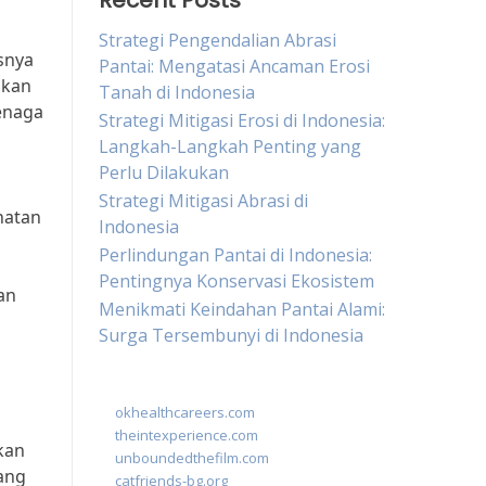
Recent Posts
Strategi Pengendalian Abrasi
snya
Pantai: Mengatasi Ancaman Erosi
ikan
Tanah di Indonesia
enaga
Strategi Mitigasi Erosi di Indonesia:
Langkah-Langkah Penting yang
Perlu Dilakukan
Strategi Mitigasi Abrasi di
hatan
Indonesia
Perlindungan Pantai di Indonesia:
Pentingnya Konservasi Ekosistem
an
Menikmati Keindahan Pantai Alami:
Surga Tersembunyi di Indonesia
okhealthcareers.com
theintexperience.com
kan
unboundedthefilm.com
yang
catfriends-bg.org