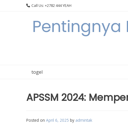
Skip
Call Us: +2782 444 YEAH
to
content
Pentingnya 
togel
APSSM 2024: Memper
Posted on
April 6, 2025
by
admintak