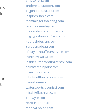
empconst1.com
cinderella-support.com
ruh
bigpinkrestaurant.com
ik
inspirehuahin.com
memmingerspainting.com
s
jeremypbeasley.com
thesandwichdepotcos.com
drgiggleshouseofpain.com
hotflashdesigns.com
garagenadeau.com
lifestylechauffeurservice.com
EverNewNails.com
insideoutdecoratingcentre.com
salvatoresinpoint.com
jovialfloralco.com
johnlscotthometeam.com
tan
u-seehomes.com
t
watersportslagonissi.com
mischieffashion.com
eduwyre.com
retro-interiors.com
theblvd-boise.com