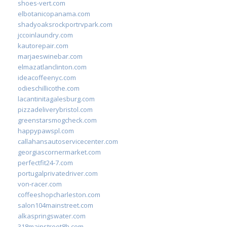
shoes-vert.com
elbotanicopanama.com
shadyoaksrockportrvpark.com
jccoinlaundry.com
kautorepair.com
marjaeswinebar.com
elmazatlanclinton.com
ideacoffeenyc.com
odieschillicothe.com
lacantinitagalesburg.com
pizzadeliverybristol.com
greenstarsmogcheck.com
happypawspl.com
callahansautoservicecenter.com
georgiascornermarket.com
perfectfit24-7.com
portugalprivatedriver.com
von-racer.com
coffeeshopcharleston.com
salon104mainstreet.com
alkaspringswater.com
318mainstreet8h.com