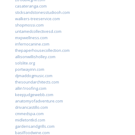
casateranga.com
sticksandstonesstudiooh.com
walkers-treeservice.com
shopmossi.com
untamedcollectivesd.com
mxpwellness.com
infernocanine.com
thepaperhousecollection.com
allisonwillisholley.com
solslite.org
portwayinn.com
djmaddogmusic.com
thesoundarchitects.com
allin1roofing.com
keepjudgewebb.com
anatomyofadventure.com
drivancastillo.com
cmmedspa.com
midletontkd.com
gardensandgrills.com
basilfoodwine.com