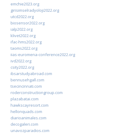
emchie2023.org
girisimselradyoloji2022.org
utcd2022.org
biosensor2022.org
ialp2022.org
klivet2022.org
ifac-hms2022.org
taoms2022.org
iias-euromena-conference2022.org
ivd2022.org
csity2022.org
ibsarstudyabroad.com
bennusehgall.com
tsecincinnati.com
roderconstructiongroup.com
plazabatai.com
hawkscayresort.com
hellonquads.com
diarioanimales.com
decogaleri.com
unavozparadios.com