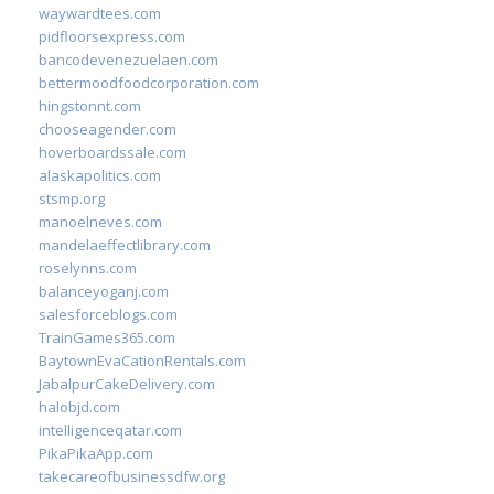
waywardtees.com
pidfloorsexpress.com
bancodevenezuelaen.com
bettermoodfoodcorporation.com
hingstonnt.com
chooseagender.com
hoverboardssale.com
alaskapolitics.com
stsmp.org
manoelneves.com
mandelaeffectlibrary.com
roselynns.com
balanceyoganj.com
salesforceblogs.com
TrainGames365.com
BaytownEvaCationRentals.com
JabalpurCakeDelivery.com
halobjd.com
intelligenceqatar.com
PikaPikaApp.com
takecareofbusinessdfw.org