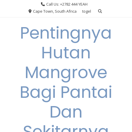
Skip
Call Us: +2782 444 YEAH
to
Cape Town, South Africa
togel
content
Pentingnya
Hutan
Mangrove
Bagi Pantai
Dan
Sekitarnya