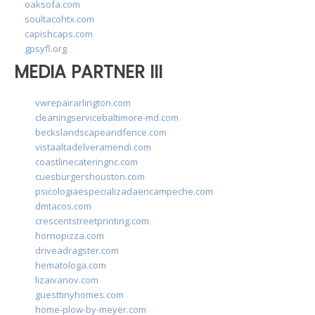
oaksofa.com
soultacohtx.com
capishcaps.com
gpsyfl.org
MEDIA PARTNER III
vwrepairarlington.com
cleaningservicebaltimore-md.com
beckslandscapeandfence.com
vistaaltadelveramendi.com
coastlinecateringnc.com
cuesburgershouston.com
psicologiaespecializadaencampeche.com
dmtacos.com
crescentstreetprinting.com
hornopizza.com
driveadragster.com
hematologa.com
lizaivanov.com
guesttinyhomes.com
home-plow-by-meyer.com