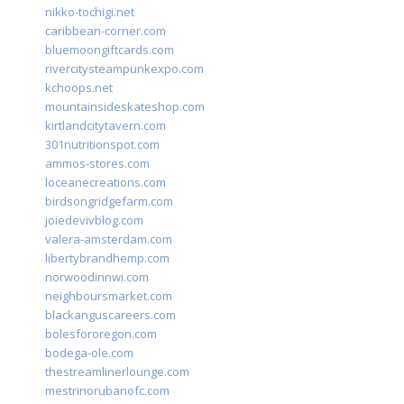
nikko-tochigi.net
caribbean-corner.com
bluemoongiftcards.com
rivercitysteampunkexpo.com
kchoops.net
mountainsideskateshop.com
kirtlandcitytavern.com
301nutritionspot.com
ammos-stores.com
loceanecreations.com
birdsongridgefarm.com
joiedevivblog.com
valera-amsterdam.com
libertybrandhemp.com
norwoodinnwi.com
neighboursmarket.com
blackanguscareers.com
bolesfororegon.com
bodega-ole.com
thestreamlinerlounge.com
mestrinorubanofc.com