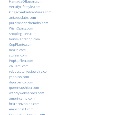
HamadaOfJapan.com
VersifyLifestyle.com
kingscreekadventures.com
antaeuslabs.com
purelycleanchemdry.com
WishOping.com
shoplegacee.com
bonvivantshop.com
CupPlante.com
mpzin.com
stcreal.com
PopUpFlea.com
valueml.com
rebeccatorresjewelry.com
jmpbliss.com
drjorgerico.com
queensushipa.com
wendyweimerdds.com
ameri-camp.com
hrsreceivables.com
empconst1.com
cinderella-support.com