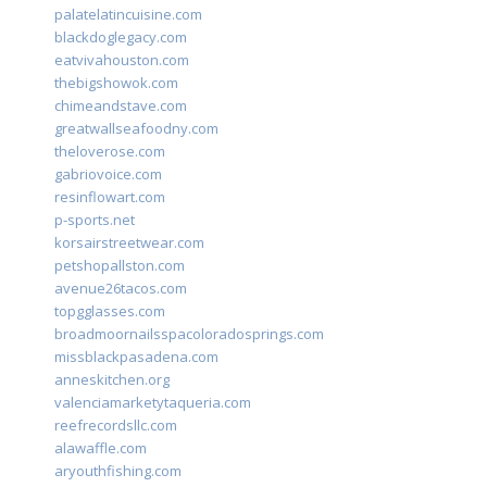
palatelatincuisine.com
blackdoglegacy.com
eatvivahouston.com
thebigshowok.com
chimeandstave.com
greatwallseafoodny.com
theloverose.com
gabriovoice.com
resinflowart.com
p-sports.net
korsairstreetwear.com
petshopallston.com
avenue26tacos.com
topgglasses.com
broadmoornailsspacoloradosprings.com
missblackpasadena.com
anneskitchen.org
valenciamarketytaqueria.com
reefrecordsllc.com
alawaffle.com
aryouthfishing.com