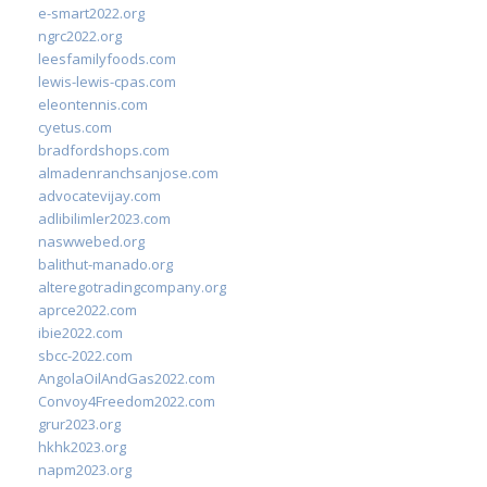
e-smart2022.org
ngrc2022.org
leesfamilyfoods.com
lewis-lewis-cpas.com
eleontennis.com
cyetus.com
bradfordshops.com
almadenranchsanjose.com
advocatevijay.com
adlibilimler2023.com
naswwebed.org
balithut-manado.org
alteregotradingcompany.org
aprce2022.com
ibie2022.com
sbcc-2022.com
AngolaOilAndGas2022.com
Convoy4Freedom2022.com
grur2023.org
hkhk2023.org
napm2023.org