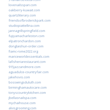
lovenailsspari.com
oakberry-kuwait.com
quartzliterary.com
friendsofbroderickpark.com
studiopiattellina.com
jannagrillspringfield.com
fujiyamacharleston.com
elpatronchardon.com
donglaishun-order.com
fiamc-rome2022.org
mariceworldessentials.com
lafisheriarestaurant.com
915jazzandmore.com
aguadulce-countryfair.com
jakehovis.com
bosswingsduluth.com
birminghamautocare.com
tonyscountrykitchen.com
jbellasnailspa.com
mychaihouse.com
alvisgrooming.com