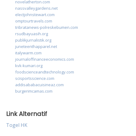
novelatherton.com
nassvalleygardens.net
electjohnstewart.com
omptourtravels.com
tribratanews-polreskebumen.com
rsudbayuasih.org
publikjurnalistik.org
juneteenthapparel.net
italywarm.com
journaloffinanceeconomics.com
kvk-kumari.org
foodscienceandtechnology.com
scisportsscience.com
addisababacuisineaz.com
burgerimcamas.com
Link Alternatif
Togel HK