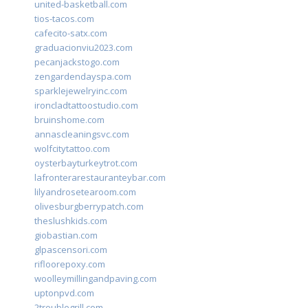
united-basketball.com
tios-tacos.com
cafecito-satx.com
graduacionviu2023.com
pecanjackstogo.com
zengardendayspa.com
sparklejewelryinc.com
ironcladtattoostudio.com
bruinshome.com
annascleaningsvc.com
wolfcitytattoo.com
oysterbayturkeytrot.com
lafronterarestauranteybar.com
lilyandrosetearoom.com
olivesburgberrypatch.com
theslushkids.com
giobastian.com
glpascensori.com
rifloorepoxy.com
woolleymillingandpaving.com
uptonpvd.com
2troublegrill.com