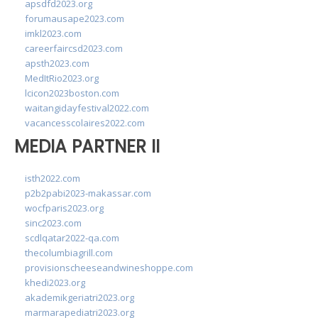
apsdfd2023.org
forumausape2023.com
imkl2023.com
careerfaircsd2023.com
apsth2023.com
MedItRio2023.org
lcicon2023boston.com
waitangidayfestival2022.com
vacancesscolaires2022.com
MEDIA PARTNER II
isth2022.com
p2b2pabi2023-makassar.com
wocfparis2023.org
sinc2023.com
scdlqatar2022-qa.com
thecolumbiagrill.com
provisionscheeseandwineshoppe.com
khedi2023.org
akademikgeriatri2023.org
marmarapediatri2023.org