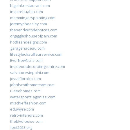
bigpinkrestaurant.com
inspirehuahin.com
memmingerspainting.com
jeremypbeasley.com
thesandwichdepotcos.com
drgiggleshouseofpain.com
hotflashdesigns.com
garagenadeau.com
lifestylechauffeurservice.com
EverNewNails.com
insideoutdecoratingcentre.com
salvatoresinpoint.com
jovialfloralco.com
johnlscotthometeam.com
u-seehomes.com
watersportslagonissi.com
mischieffashion.com
eduwyre.com
retro-interiors.com
theblvd-boise.com
fpet2023.org