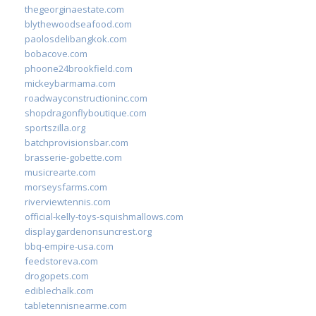
thegeorginaestate.com
blythewoodseafood.com
paolosdelibangkok.com
bobacove.com
phoone24brookfield.com
mickeybarmama.com
roadwayconstructioninc.com
shopdragonflyboutique.com
sportszilla.org
batchprovisionsbar.com
brasserie-gobette.com
musicrearte.com
morseysfarms.com
riverviewtennis.com
official-kelly-toys-squishmallows.com
displaygardenonsuncrest.org
bbq-empire-usa.com
feedstoreva.com
drogopets.com
ediblechalk.com
tabletennisnearme.com